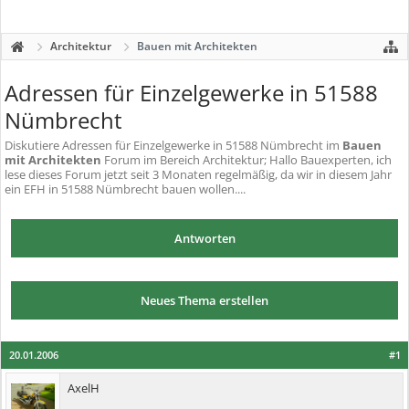
Architektur
Bauen mit Architekten
Adressen für Einzelgewerke in 51588
Nümbrecht
Diskutiere
Adressen für Einzelgewerke in 51588 Nümbrecht
im
Bauen
mit Architekten
Forum im Bereich Architektur; Hallo Bauexperten, ich
lese dieses Forum jetzt seit 3 Monaten regelmäßig, da wir in diesem Jahr
ein EFH in 51588 Nümbrecht bauen wollen....
Antworten
Neues Thema erstellen
20.01.2006
#1
AxelH