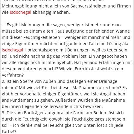
Meinungsbildung nicht allein von Sachverständigen und Firmen
wie
isdochegal
abhängig machen.
1. Es gibt Meinungen die sagen, weniger ist mehr und man
müsse bei so einem alten Haus aufgrund der fehlenden Wanne
mit dieser Feuchtigkeit leben – weniger ist manchmal mehr und
einige Eigentümer möchten auf gar keinen Fall eine Lösung ála
isdochegal
Horizontalsperre mit Bohrungen, weil es teuer sein
soll und nicht nachhaltig das Problem löst. Ein Angebot haben
wir allerdings noch nicht eingeholt. Hat jemand Erfahrungen mit
diesem Verfahren gemacht? Wieviel Euro kostest wohl so ein
Verfahren?
2. Ist ein Sperre von Außen und das legen einer Drainage
ratsam? Mit wieviel € ist bei dieser Maßnahme zu rechnen? Es
gibt hier vorbehalte einiger Eigentümer, weil sie Angst haben
ans Fundament zu gehen. Außerdem würden die Maßnahme
bei innen liegenden Kellerwände nichts bewirken.
3. Die vom Bauträger aufgebrachte Farbe am Boden löst sich
durch die Feuchtigkeit, obwohl sie Feuchtigkeitsresistent sein
soll – ich denke mal bei Feuchtigkeit von unten löst sich jede
Farbe!?