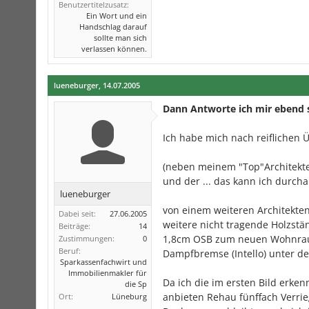
Benutzertitelzusatz:
Ein Wort und ein
Handschlag darauf
sollte man sich
verlassen können.
lueneburger
,
14.07.2005
Dann Antworte ich mir ebend s
Ich habe mich nach reiflichen
(neben meinem "Top"Architekt
und der ... das kann ich durcha
lueneburger
von einem weiteren Architekten
Dabei seit:
27.06.2005
weitere nicht tragende Holzstä
Beiträge:
14
1,8cm OSB zum neuen Wohnraum 
Zustimmungen:
0
Beruf:
Dampfbremse (Intello) unter de
Sparkassenfachwirt und
Immobilienmakler für
Da ich die im ersten Bild erke
die Sp
anbieten Rehau fünffach Verri
Ort:
Lüneburg