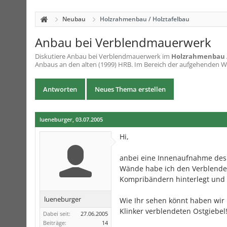
Neubau
Holzrahmenbau / Holztafelbau
Anbau bei Verblendmauerwerk
Diskutiere
Anbau bei Verblendmauerwerk
im
Holzrahmenbau /
Anbaus an den alten (1999) HRB. Im Bereich der aufgehenden Wä
Antworten
Neues Thema erstellen
lueneburger
,
03.07.2005
Hi,
anbei eine Innenaufnahme des 
Wände habe ich den Verblender 
Kompribändern hinterlegt und
lueneburger
Wie Ihr sehen könnt haben wir
Klinker verblendeten Ostgiebel
Dabei seit:
27.06.2005
Beiträge:
14