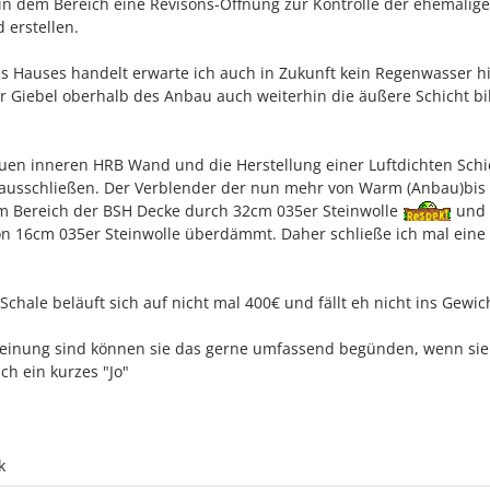
in dem Bereich eine Revisons-Öffnung zur Kontrolle der ehemalig
erstellen.
s Hauses handelt erwarte ich auch in Zukunft kein Regenwasser h
 Giebel oberhalb des Anbau auch weiterhin die äußere Schicht bi
euen inneren HRB Wand und die Herstellung einer Luftdichten Schi
 ausschließen. Der Verblender der nun mehr von Warm (Anbau)bis 
 im Bereich der BSH Decke durch 32cm 035er Steinwolle
und 
n 16cm 035er Steinwolle überdämmt. Daher schließe ich mal eine
 Schale beläuft sich auf nicht mal 400€ und fällt eh nicht ins Gewic
Meinung sind können sie das gerne umfassend begünden, wenn sie
h ein kurzes "Jo"
k