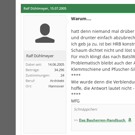
Ralf Dühlmeyer
,
15.07.2005
Warum....
hatt denn niemand mal drüber
und drunter einfach abzubrech
Ich geb ja zu, ist bei HRB konst
Schaum dichtet nicht und löst s
Ralf Dühlmeyer
Für mich klingt das nach Bats
Problematisch bleibt auch der
Dabei seit:
14.06.2005
Klemmschiene und Pfuscher-Sili
Beiträge:
34.296
****
Zustimmungen:
24
Beruf:
Architekt
Wie wurde denn die Verblendun
Ort:
Hannover
hoffe, die Antwort lautet nicht -
****
MfG
Schnäppchen:
>>
Das Bauherren-Handbuch