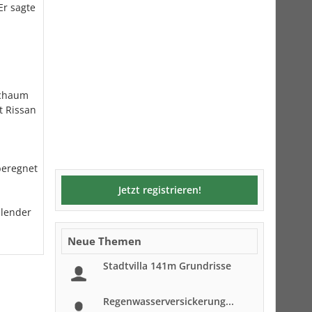
Er sagte
Schaum
t Rissan
 beregnet
Jetzt registrieren!
blender
Neue Themen
Stadtvilla 141m Grundrisse
Regenwasserversickerung...