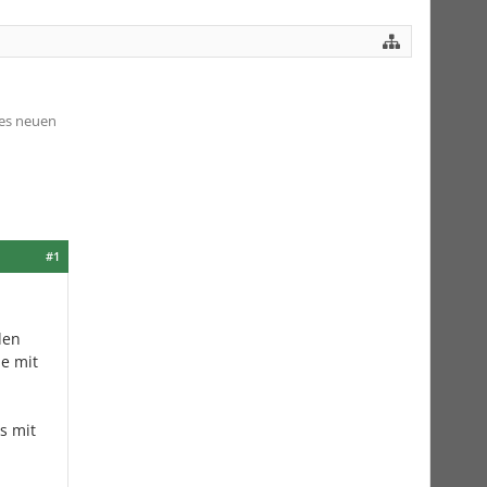
des neuen
#1
den
e mit
s mit