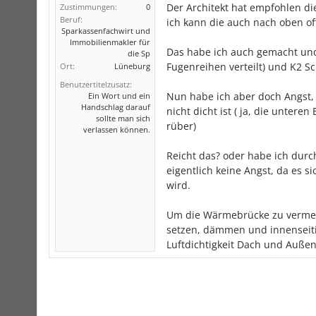
Der Architekt hat empfohlen di
Zustimmungen:
0
Beruf:
ich kann die auch nach oben of
Sparkassenfachwirt und
Immobilienmakler für
Das habe ich auch gemacht und 
die Sp
Fugenreihen verteilt) und K2 S
Ort:
Lüneburg
Benutzertitelzusatz:
Nun habe ich aber doch Angst,
Ein Wort und ein
Handschlag darauf
nicht dicht ist ( ja, die unte
sollte man sich
rüber)
verlassen können.
Reicht das? oder habe ich durc
eigentlich keine Angst, da es s
wird.
Um die Wärmebrücke zu vermei
setzen, dämmen und innenseiti
Luftdichtigkeit Dach und Auße