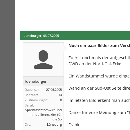
lueneburger
,
03.07.2005
Noch ein paar Bilder zum Vers
Zuerst nochmals der aufgeschl
DWD an der Nord-Ost-Ecke.
Ein Wandstummel wurde einges
lueneburger
Wand an der Süd-Ost Seite direk
Dabei seit:
27.06.2005
Beiträge:
14
Im letzten Bild erkent man au
Zustimmungen:
0
Beruf:
Sparkassenfachwirt und
Danke für eure Meinung zum "
Immobilienmakler für
die Sp
Frank
Ort:
Lüneburg