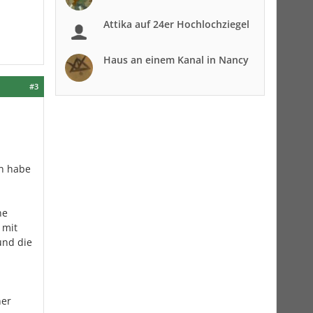
Attika auf 24er Hochlochziegel
Haus an einem Kanal in Nancy
#3
n habe
ne
 mit
und die
ner