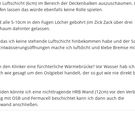
e Luftschicht (6cm) im Bereich der Deckenbalken auszuschäumen. 
fen lassen das würde ebenfalls keine Rolle spielen.
alle 5-10cm in den Fugen Löcher gebohrt (im Zick Zack über drei
chaum dahinter gelassen.
 das ich keine stehende Luftschicht hinbekommen habe und der 
ren Entwässerungsöffnungen mache ich luftdicht und klebe Bremse mi
h den Klinker eine fürchterliche Wärmebrücke? Vor Wasser hab ich
ich wie gesagt um den Ostgiebel handelt, der so gut wie nie direkt
den könnte ich eine nichttragende HRB Wand (12cm) vor den Ver
g mit OSB und Fermacell beschichtet kann ich dann auch die
nwand anschließen.