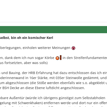
elbst, bin eh ein komischer Kerl
 Überlegungen, einholen weiterer Meinungen
en, dank dem ich nun sogar Körbe
in den Streifenfundamente
us fortsetzten, aber was solls)
 und Bauing. der HRB Erfahrung hat dazu entschlossen das ich ei
nderinnenwand in 16er Stärke, mit 035er Steinwolle gedämmt, und
abgeschlossen (die Stöße werden ebenfalls wie s.o. abgeklebt 
r BSH Decke an diese Ebene luftdicht angeschlossen.
nnbare Außentür (würde ich übrigens günstigst zum Selbstabholen
egelung mit Schwenkhaken) entfernen werde und dort nur ein offe