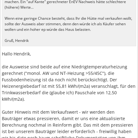
machen. Ein "auf Kante" gerechneter EnEV Nachweis hätte schlechtere
(höhere) Werte...
Wenn eine geringe Chance besteht, dass Ihr die Hütte mal verkaufen wollt,
sollte der Ausweis aber stimmen, denn den würde ich als Käufer sehen
wollen und ein hoher ep würde das Haus belasten.
Gruß, Hendrik
Hallo Hendrik,
die Ausweise sind beide auf eine Niedrigtemperaturheizung
gerechnet ("monol. AW und NT-Heizung >55/45C"), die
Fussbodenheizung ist da noch nicht berücksichtigt. Der
Heizenergiebedarf ist mit 55,81 kWh/(m2a) veranschlagt, für den
Trinkwasserbedarf die (glaube ich) Pauschale von 12,50
kWh/(m2a).
Guter Hinweis mit dem Verkaufswert - wir werden den
Bauträger etwas pressieren, damit er uns eine aktualisierte
Berechnung nochmal in Reinform gibt. Das mit dem pressieren
ist bei unserem Bauträger leider erforderlich - freiwillig haben
wir bis dato noch kaum schriftliche Dokumentation von ihm