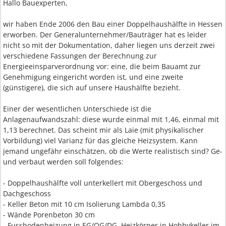
Hallo Bauexperten,
wir haben Ende 2006 den Bau einer Doppelhaushälfte in Hessen
erworben. Der Generalunternehmer/Bauträger hat es leider
nicht so mit der Dokumentation, daher liegen uns derzeit zwei
verschiedene Fassungen der Berechnung zur
Energieeinsparverordnung vor: eine, die beim Bauamt zur
Genehmigung eingericht worden ist, und eine zweite
(günstigere), die sich auf unsere Haushälfte bezieht.
Einer der wesentlichen Unterschiede ist die
Anlagenaufwandszahl: diese wurde einmal mit 1,46, einmal mit
1,13 berechnet. Das scheint mir als Laie (mit physikalischer
Vorbildung) viel Varianz für das gleiche Heizsystem. Kann
jemand ungefähr einschätzen, ob die Werte realistisch sind? Ge-
und verbaut werden soll folgendes:
- Doppelhaushälfte voll unterkellert mit Obergeschoss und
Dachgeschoss
- Keller Beton mit 10 cm Isolierung Lambda 0,35
- Wände Porenbeton 30 cm
- Fussbodenheizung in EG/OG/DG, Heizkörper in Hobbykeller im