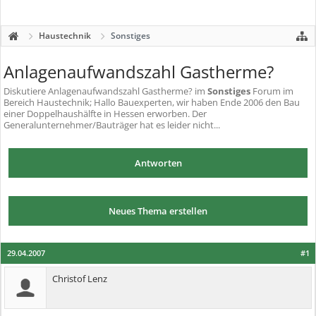
Haustechnik
Sonstiges
Anlagenaufwandszahl Gastherme?
Diskutiere
Anlagenaufwandszahl Gastherme?
im
Sonstiges
Forum im
Bereich Haustechnik; Hallo Bauexperten, wir haben Ende 2006 den Bau
einer Doppelhaushälfte in Hessen erworben. Der
Generalunternehmer/Bauträger hat es leider nicht...
Antworten
Neues Thema erstellen
29.04.2007
#1
Christof Lenz