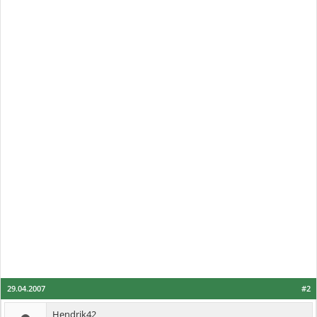
29.04.2007
#2
Hendrik42