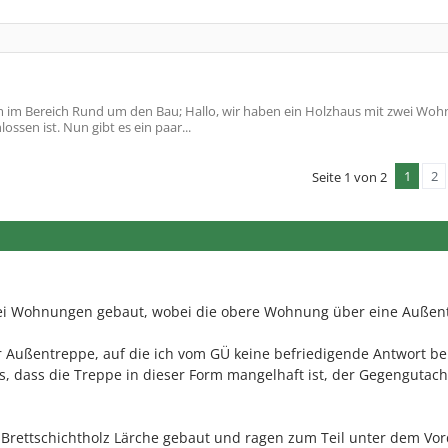
im Bereich Rund um den Bau; Hallo, wir haben ein Holzhaus mit zwei Wo
sen ist. Nun gibt es ein paar...
1
2
Seite 1 von 2
wei Wohnungen gebaut, wobei die obere Wohnung über eine Außen
ur Außentreppe, auf die ich vom GÜ keine befriedigende Antwort 
, dass die Treppe in dieser Form mangelhaft ist, der Gegengutach
 Brettschichtholz Lärche gebaut und ragen zum Teil unter dem Vo