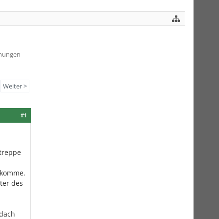
hnungen
Weiter >
#1
treppe
bekomme.
ter des
rdach