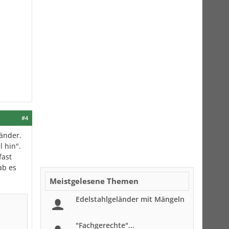
#4
änder.
 hin".
fast
ab es
Meistgelesene Themen
Edelstahlgeländer mit Mängeln
"Fachgerechte"...