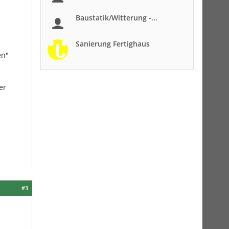
Baustatik/Witterung -...
Sanierung Fertighaus
en"
er
#3