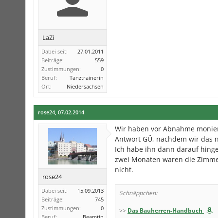
LaZi
Dabei seit:
27.01.2011
Beiträge:
559
Zustimmungen:
0
Beruf:
Tanztrainerin
Ort:
Niedersachsen
rose24
,
07.02.2014
Wir haben vor Abnahme moniert,
Antwort GÜ, nachdem wir das ni
Ich habe ihn dann darauf hinge
zwei Monaten waren die Zimmer
nicht.
rose24
Dabei seit:
15.09.2013
Schnäppchen:
Beiträge:
745
Zustimmungen:
0
>>
Das Bauherren-Handbuch
Beruf:
Beamtin