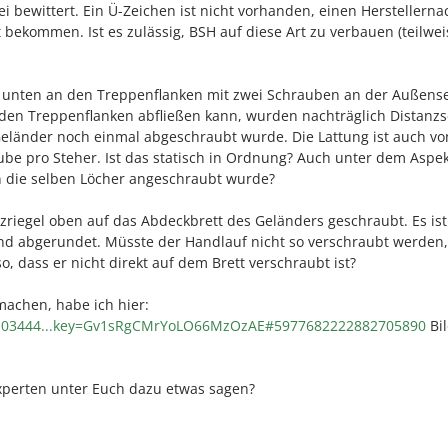
ei bewittert. Ein Ü-Zeichen ist nicht vorhanden, einen Herstellern
bekommen. Ist es zulässig, BSH auf diese Art zu verbauen (teilweis
r unten an den Treppenflanken mit zwei Schrauben an der Außense
den Treppenflanken abfließen kann, wurden nachträglich Distanz
Geländer noch einmal abgeschraubt wurde. Die Lattung ist auch v
aube pro Steher. Ist das statisch in Ordnung? Auch unter dem Aspek
n die selben Löcher angeschraubt wurde?
zriegel oben auf das Abdeckbrett des Geländers geschraubt. Es ist 
und abgerundet. Müsste der Handlauf nicht so verschraubt werden,
, dass er nicht direkt auf dem Brett verschraubt ist?
achen, habe ich hier:
m/103444...key=Gv1sRgCMrYoLO66MzOzAE#5977682222882705890
Bil
experten unter Euch dazu etwas sagen?