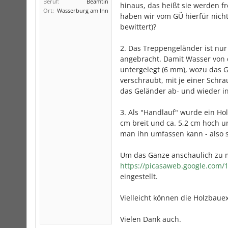
Beruf:
Beamtin
hinaus, das heißt sie werden fr
Ort:
Wasserburg am Inn
haben wir vom GÜ hierfür nicht 
bewittert)?
2. Das Treppengeländer ist nu
angebracht. Damit Wasser von 
untergelegt (6 mm), wozu das 
verschraubt, mit je einer Schr
das Geländer ab- und wieder i
3. Als "Handlauf" wurde ein Hol
cm breit und ca. 5,2 cm hoch 
man ihn umfassen kann - also so
Um das Ganze anschaulich zu m
https://picasaweb.google.co
eingestellt.
Vielleicht können die Holzbau
Vielen Dank auch.