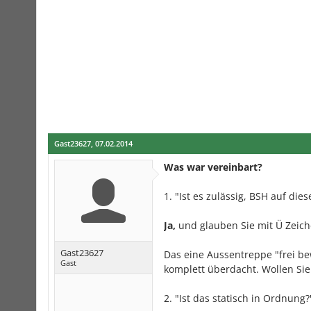
Gast23627
,
07.02.2014
Was war vereinbart?
1. "Ist es zulässig, BSH auf dies
Ja,
und glauben Sie mit Ü Zeich
Gast23627
Das eine Aussentreppe "frei be
Gast
komplett überdacht. Wollen Sie
2. "Ist das statisch in Ordnung?