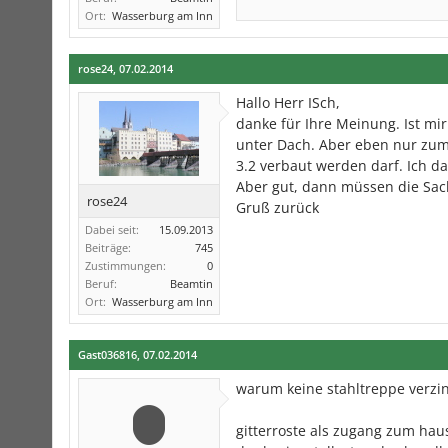
Ort:
Wasserburg am Inn
rose24
,
07.02.2014
Hallo Herr ISch,
danke für Ihre Meinung. Ist mir
unter Dach. Aber eben nur zum 
3.2 verbaut werden darf. Ich d
Aber gut, dann müssen die Sac
rose24
Gruß zurück
Dabei seit:
15.09.2013
Beiträge:
745
Zustimmungen:
0
Beruf:
Beamtin
Ort:
Wasserburg am Inn
Gast036816
,
07.02.2014
warum keine stahltreppe verzin
gitterroste als zugang zum haus 