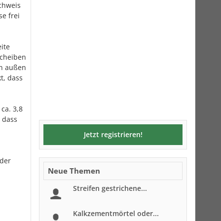
achweis
e frei
ite
scheiben
on außen
t, dass
ca. 3,8
 dass
Jetzt registrieren!
der
Neue Themen
Streifen gestrichene...
Kalkzementmörtel oder...