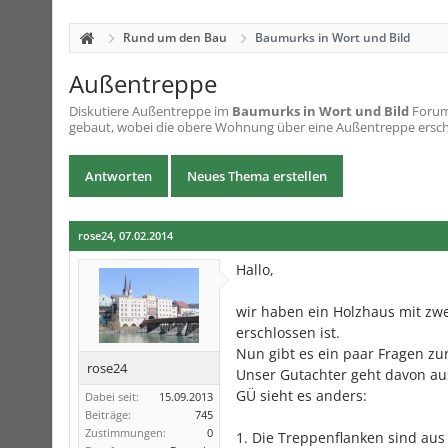
Rund um den Bau
Baumurks in Wort und Bild
Außentreppe
Diskutiere
Außentreppe
im
Baumurks in Wort und Bild
Forum 
gebaut, wobei die obere Wohnung über eine Außentreppe erschlos
Antworten
Neues Thema erstellen
rose24
,
07.02.2014
Hallo,
wir haben ein Holzhaus mit z
erschlossen ist.
Nun gibt es ein paar Fragen z
rose24
Unser Gutachter geht davon aus
GÜ sieht es anders:
Dabei seit:
15.09.2013
Beiträge:
745
Zustimmungen:
0
1. Die Treppenflanken sind aus