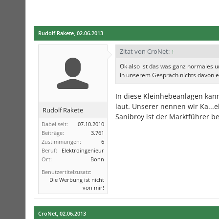
Rudolf Rakete
,
02.06.2013
Zitat von CroNet:
↑
Ok also ist das was ganz normales 
in unserem Gespräch nichts davon 
In diese Kleinhebeanlagen kan
laut. Unserer nennen wir Ka...e
Rudolf Rakete
Sanibroy ist der Marktführer b
Dabei seit:
07.10.2010
Beiträge:
3.761
Zustimmungen:
6
Beruf:
Elektroingenieur
Ort:
Bonn
Benutzertitelzusatz:
Die Werbung ist nicht
von mir!
CroNet
,
02.06.2013