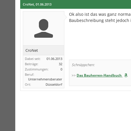
CroNet
,
01.06.2013
Ok also ist das was ganz norm
Baubeschreibung steht jedoch
CroNet
Dabei seit:
01.06.2013
Beiträge:
32
Schnäppchen:
Zustimmungen:
0
Beruf:
>>
Das Bauherren-Handbuch
Unternehmensberater
Ort:
Düsseldorf