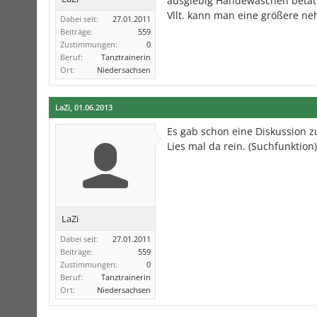
ausgiebig Händewaschen betäti
Vllt. kann man eine größere neh
Dabei seit:
27.01.2011
Beiträge:
559
Zustimmungen:
0
Beruf:
Tanztrainerin
Ort:
Niedersachsen
LaZi
,
01.06.2013
Es gab schon eine Diskussion z
Lies mal da rein. (Suchfunktion)
LaZi
Dabei seit:
27.01.2011
Beiträge:
559
Zustimmungen:
0
Beruf:
Tanztrainerin
Ort:
Niedersachsen