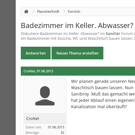
Haustechnik
Sanitär
Badezimmer im Keller. Abwasser?
Diskutiere
Badezimmer im Keller. Abwasser?
im
Sanitär
Forum i
ein Badezimmer mit Dusche, WC und Waschtisch bauen lassen. N
Antworten
Neues Thema erstellen
CroNet
,
01.06.2013
Wir planen gerade unseren Ne
Waschtisch bauen lassen. Nun 
Sanibroy. Muß das gemacht wer
hat jeder Ablauf einen eigenen
Kanalisation mal überläuft?
CroNet
Dabei seit:
01.06.2013
Beiträge:
32