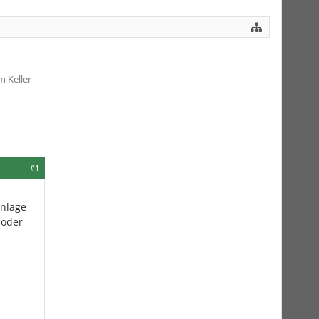
 Keller
#1
anlage
 oder