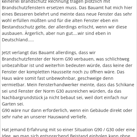
keinerlei Brandschutz Rechnung tragen plötzlich mit
Brandschutzfenstern ersetzen muss. Das Bauamt hat mich hier
eines Besseren belehrt und meinte dass neue Fenster das sehr
wohl erfüllen müßten und für die alten Fenster eben ein
Bestandsschutz gelte, der allerdings erlischt, wenn wir diese
ausbauen. Ärgerlich, aber nun gut....wir sind eben in
Deutschland.....
Jetzt verlangt das Bauamt allerdings, dass wir
Brandschutzfenster der Norm G90 verbauen, was schlichtweg
unbezahlbar ist und weiterhin bedeuten würde, dass keine der
Fenster der kompletten Hausseite noch zu öffnen wäre. Das
Haus wäre somit fast unbewohnbar, geschweige denn
vermietbar. Mein Fensterhandwerker meinte, dass das Schikane
sei und Fenster der Norm G30 ausreichen würden, da das
Nachbargrundstück ja nicht bebaut sei, weil dort einfach nur
Garten sei.
G90 wäre nur dann erforderlich, wenn ein Gebäude direkt oder
sehr nahe an unserer Hauswand verliefe.
Hat jemand Erfahrung mit so einer Situation G90 / G30 oder eine
Idee, wo man sich entsprechend Beistand einholen kann ohne