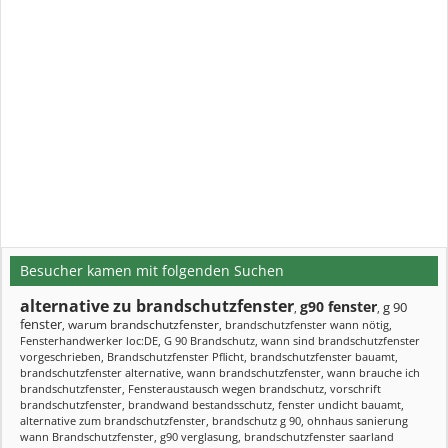
Besucher kamen mit folgenden Suchen
alternative zu brandschutzfenster
g90 fenster
g 90
,
,
fenster
warum brandschutzfenster
,
,
brandschutzfenster wann nötig
,
Fensterhandwerker loc:DE
,
G 90 Brandschutz
,
wann sind brandschutzfenster
vorgeschrieben
,
Brandschutzfenster Pflicht
,
brandschutzfenster bauamt
,
brandschutzfenster alternative
,
wann brandschutzfenster
,
wann brauche ich
brandschutzfenster
,
Fensteraustausch wegen brandschutz
,
vorschrift
brandschutzfenster
,
brandwand bestandsschutz
,
fenster undicht bauamt
,
alternative zum brandschutzfenster
,
brandschutz g 90
,
ohnhaus sanierung
wann Brandschutzfenster
,
g90 verglasung
,
brandschutzfenster saarland