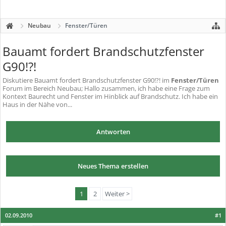
Neubau
Fenster/Türen
Bauamt fordert Brandschutzfenster
G90!?!
Diskutiere
Bauamt fordert Brandschutzfenster G90!?!
im
Fenster/Türen
Forum im Bereich Neubau; Hallo zusammen, ich habe eine Frage zum
Kontext Baurecht und Fenster im Hinblick auf Brandschutz. Ich habe ein
Haus in der Nähe von...
Antworten
Neues Thema erstellen
1
2
Weiter >
02.09.2010
#1