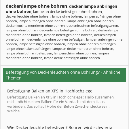
deckenlampe ohne bohren
deckenlampe anbringen
,
ohne bohren
lampe an decke befestigen ohne bohren
,
,
deckenleuchte ohne bohren
,
lampe ohne bohren
,
lampen aufhängen ohne
bohren
,
lampe aufhängen ohne bohren
,
lampe anbringen ohne bohren
,
deckenleuchte montieren ohne bohren
,
deckenleuchten befestigungsarten
,
lampen ohne bohren
,
deckenlampe befestigen ohne bohren
,
deckenlampe
montieren ohne bohren
,
lampen befestigen ohne bohren
,
deckenlampen
ohne bohren
,
deckenlampe ohne bohren befestigen
,
lampen anbringen ohne
bohren
,
lampe befestigen ohne bohren
,
lampen ohne bohren aufhängen
,
lampe ohne haken aufhängen
,
lampe an decke montieren ohne bohren
,
lampe ohne bohren befestigen
,
lampenschirm ohne bohren
,
lampen
montieren ohne bohren
,
lampe decke befestigen ohne bohren
Befestigung von Deckenleuchten ohne Bohrung? - Ähnliche
Themen
Befestigung Balken an XPS in Hochlochziegel
Befestigung Balken an XPS in Hochlochziegel: Hallo zusammen,
mich möchte einen Balken für ein Vordach mit dem Haus
verbinden. Das soll auf Höhe der Beton Zwischendecke sein.
Welche...
Wie Deckenleuchte befestigen? Bohren wird schwierig