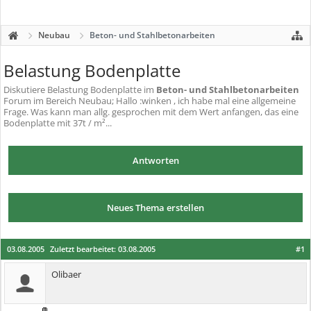
Neubau
Beton- und Stahlbetonarbeiten
Belastung Bodenplatte
Diskutiere
Belastung Bodenplatte
im
Beton- und Stahlbetonarbeiten
Forum im Bereich Neubau; Hallo :winken , ich habe mal eine allgemeine
Frage. Was kann man allg. gesprochen mit dem Wert anfangen, das eine
Bodenplatte mit 37t / m²...
Antworten
Neues Thema erstellen
03.08.2005
Zuletzt bearbeitet:
03.08.2005
#1
Olibaer