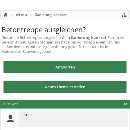
Altbau
Sanierung konkret
Betontreppe ausgleichen?
Diskutiere
Betontreppe ausgleichen?
im
Sanierung konkret
Forum im
Bereich Altbau; Guten Morgen, ich habe mir vor knapp einem Jahr ein
Einfamilienhaus mit Einliegerwohnung gekauft. Das Haus ist in
Maisonette-Bauweise gebaut....
Antworten
Neues Thema erstellen
28.11.2011
#1
elsner