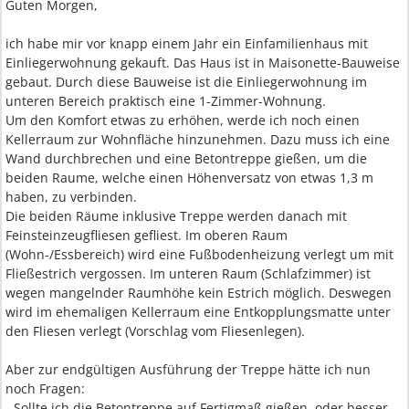
Guten Morgen,
ich habe mir vor knapp einem Jahr ein Einfamilienhaus mit
Einliegerwohnung gekauft. Das Haus ist in Maisonette-Bauweise
gebaut. Durch diese Bauweise ist die Einliegerwohnung im
unteren Bereich praktisch eine 1-Zimmer-Wohnung.
Um den Komfort etwas zu erhöhen, werde ich noch einen
Kellerraum zur Wohnfläche hinzunehmen. Dazu muss ich eine
Wand durchbrechen und eine Betontreppe gießen, um die
beiden Raume, welche einen Höhenversatz von etwas 1,3 m
haben, zu verbinden.
Die beiden Räume inklusive Treppe werden danach mit
Feinsteinzeugfliesen gefliest. Im oberen Raum
(Wohn-/Essbereich) wird eine Fußbodenheizung verlegt um mit
Fließestrich vergossen. Im unteren Raum (Schlafzimmer) ist
wegen mangelnder Raumhöhe kein Estrich möglich. Deswegen
wird im ehemaligen Kellerraum eine Entkopplungsmatte unter
den Fliesen verlegt (Vorschlag vom Fliesenlegen).
Aber zur endgültigen Ausführung der Treppe hätte ich nun
noch Fragen:
- Sollte ich die Betontreppe auf Fertigmaß gießen, oder besser