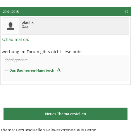
29.01.2015
#2
planfix
Gast
schau mal da:
werbung im Forum gibts nicht. lese nubs!
Schnäppchen:
>>
Das Bauherren-Handbuch
Neues Thema erstellen
Thema:
Bezugsquellen Faltwerktreppe aus Beton