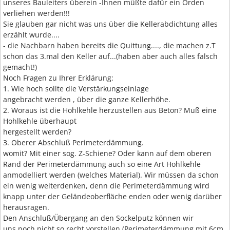
unseres Bauleiters überein -Ihnen müßte dafür ein Orden
verliehen werden!!!
Sie glauben gar nicht was uns über die Kellerabdichtung alles
erzählt wurde....
- die Nachbarn haben bereits die Quittung...., die machen z.T
schon das 3.mal den Keller auf...(haben aber auch alles falsch
gemacht!)
Noch Fragen zu Ihrer Erklärung:
1. Wie hoch sollte die Verstärkungseinlage
angebracht werden , über die ganze Kellerhöhe.
2. Woraus ist die Hohlkehle herzustellen aus Beton? Muß eine
Hohlkehle überhaupt
hergestellt werden?
3. Oberer Abschluß Perimeterdämmung.
womit? Mit einer sog. Z-Schiene? Oder kann auf dem oberen
Rand der Perimeterdämmung auch so eine Art Hohlkehle
anmodelliert werden (welches Material). Wir müssen da schon
ein wenig weiterdenken, denn die Perimeterdämmung wird
knapp unter der Geländeoberfläche enden oder wenig darüber
herausragen.
Den Anschluß/Übergang an den Sockelputz können wir
uns noch nicht so recht vorstellen (Perimeterdämmung mit 6cm