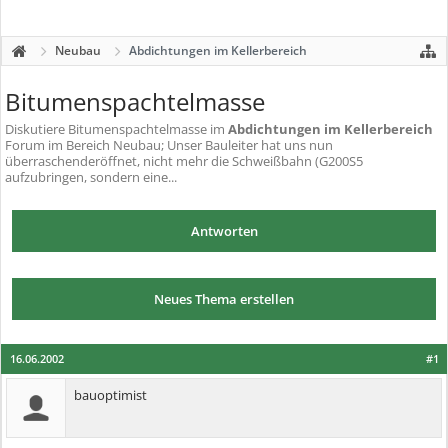
Neubau
Abdichtungen im Kellerbereich
Bitumenspachtelmasse
Diskutiere
Bitumenspachtelmasse
im
Abdichtungen im Kellerbereich
Forum im Bereich Neubau; Unser Bauleiter hat uns nun
überraschenderöffnet, nicht mehr die Schweißbahn (G200S5
aufzubringen, sondern eine...
Antworten
Neues Thema erstellen
16.06.2002
#1
bauoptimist