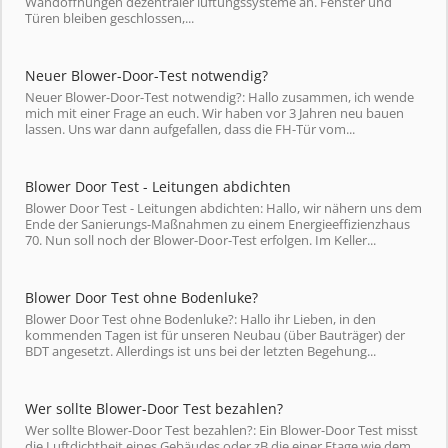
Wandöffnungen dezentraler lüftungssysteme an. Fenster und
Türen bleiben geschlossen,...
Neuer Blower-Door-Test notwendig?
Neuer Blower-Door-Test notwendig?: Hallo zusammen, ich wende
mich mit einer Frage an euch. Wir haben vor 3 Jahren neu bauen
lassen. Uns war dann aufgefallen, dass die FH-Tür vom...
Blower Door Test - Leitungen abdichten
Blower Door Test - Leitungen abdichten: Hallo, wir nähern uns dem
Ende der Sanierungs-Maßnahmen zu einem Energieeffizienzhaus
70. Nun soll noch der Blower-Door-Test erfolgen. Im Keller...
Blower Door Test ohne Bodenluke?
Blower Door Test ohne Bodenluke?: Hallo ihr Lieben, in den
kommenden Tagen ist für unseren Neubau (über Bauträger) der
BDT angesetzt. Allerdings ist uns bei der letzten Begehung...
Wer sollte Blower-Door Test bezahlen?
Wer sollte Blower-Door Test bezahlen?: Ein Blower-Door Test misst
die Luftdichtheit eines Gebäudes oder zB die einer Etage wie dem