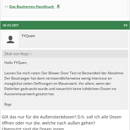
>>
Das Bauherren-Handbuch
06.03.2007
#3
YYQuen
Zitat von Ropi:
↑
Hallo YYQuen,
Lassen Sie mich raten: Der Blower Door Test ist Bestandteil der Abnahme.
Der Bautraeger hat dann verstaendlicherweise wenig Interesse an
moeglichst vielen Oeffnungen im Mauerwerk. Vor allem, wenn der
Elektriker gedrueckt wurde und natuerlich keine luftdichten Dosen ins
Aussenmauerwerk gesetzt hat.
Ropi
Gilt das nur für die Außensteckdosen? D.h. soll ich alle Dosen
öffnen oder nur die, welche nach außen gehen?
Überputzt sind die Dosen innen.