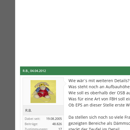
R.B.
,
04.04.2012
Wie wär´s mit weiteren Details?
Was steht noch an Aufbauhöhe
Wie soll es oberhalb der OSB 
Was für eine Art von FBH soll e
Ob EPS an dieser Stelle erste Wa
R.B.
Da stellen sich noch so viele F
Dabei seit:
19.08.2005
gezeigten Bereiche als Dämmsch
Beiträge:
48.826
steckt der Teufel im Detail.
Zustimmungen:
17