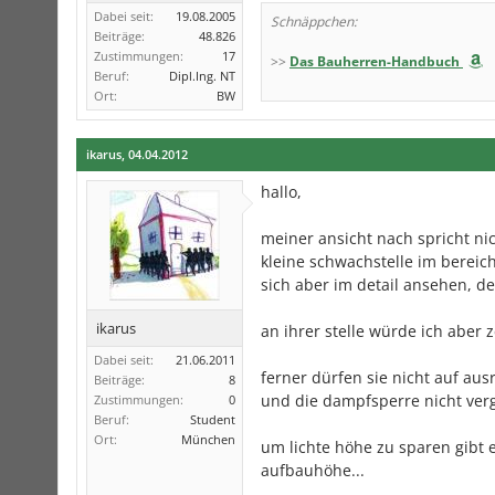
Dabei seit:
19.08.2005
Schnäppchen:
Beiträge:
48.826
Zustimmungen:
17
>>
Das Bauherren-Handbuch
Beruf:
Dipl.Ing. NT
Ort:
BW
ikarus
,
04.04.2012
hallo,
meiner ansicht nach spricht ni
kleine schwachstelle im berei
sich aber im detail ansehen, de
ikarus
an ihrer stelle würde ich aber z
Dabei seit:
21.06.2011
ferner dürfen sie nicht auf au
Beiträge:
8
und die dampfsperre nicht ver
Zustimmungen:
0
Beruf:
Student
Ort:
München
um lichte höhe zu sparen gibt e
aufbauhöhe...