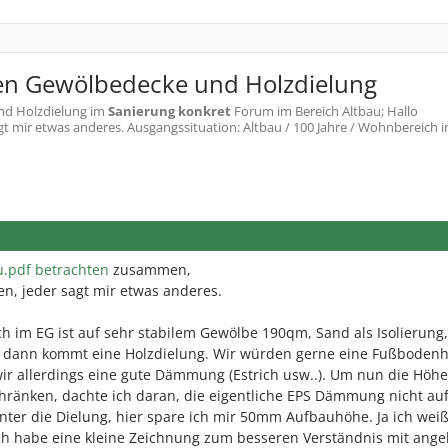
n Gewölbedecke und Holzdielung
d Holzdielung
im
Sanierung konkret
Forum im Bereich Altbau; Hallo
t mir etwas anderes. Ausgangssituation: Altbau / 100 Jahre / Wohnbereich im
.pdf betrachten
zusammen,
en, jeder sagt mir etwas anderes.
ch im EG ist auf sehr stabilem Gewölbe 190qm, Sand als Isolierung,
 dann kommt eine Holzdielung. Wir würden gerne eine Fußboden
 wir allerdings eine gute Dämmung (Estrich usw..). Um nun die Höhe
hränken, dachte ich daran, die eigentliche EPS Dämmung nicht auf
nter die Dielung, hier spare ich mir 50mm Aufbauhöhe. Ja ich wei
. Ich habe eine kleine Zeichnung zum besseren Verständnis mit ang