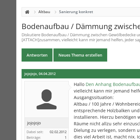
Altbau
Sanierung konkret
Bodenaufbau / Dämmung zwische
Diskutiere
Bodenaufbau / Dämmung zwischen Gewölbedecke un
[ATTACH]zusammen, vielleicht kann mir jemand helfen, jeder sag
Antworten
Neues Thema erstellen
jojojojo
,
04.04.2012
Hallo
Den Anhang Bodenaufbau
vielleicht kann mir jemand helf
Ausgangssituation:
Altbau / 100 Jahre / Wohnberei
entsprechende Holzbalken und
installieren. Hierzu benötigen
jojojojo
Räume nicht allzu sehr einzusc
Dielung zu verlegen, sondern u
Dabei seit:
02.02.2012
dies viel Arbeit ist, macht nix
Beiträge:
1