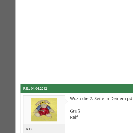
R.B.
,
04.04.2012
Wozu die 2. Seite in Deinem pdf
Gruß
Ralf
R.B.