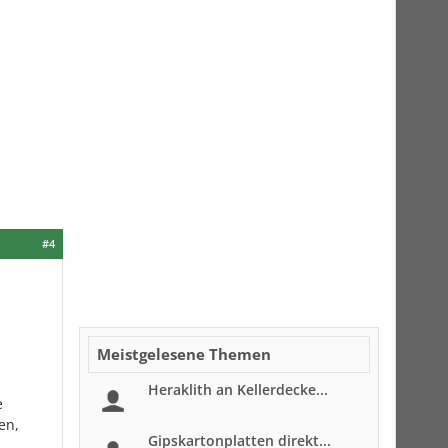
#4
Meistgelesene Themen
Heraklith an Kellerdecke...
e
en,
Gipskartonplatten direkt...