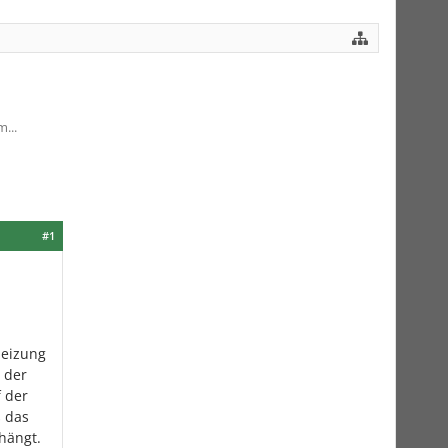
...
#1
heizung
 der
 der
ß das
ehängt.