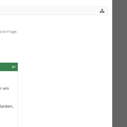
rze Frage.
#1
r ein
danken,