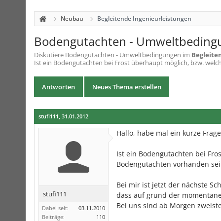
Neubau
Begleitende Ingenieurleistungen
Bodengutachten - Umweltbeding
Diskutiere
Bodengutachten - Umweltbedingungen
im
Begleite
Ist ein Bodengutachten bei Frost überhaupt möglich, bzw. wel
Antworten
Neues Thema erstellen
stufi111
,
31.01.2012
Hallo, habe mal ein kurze Frage
Ist ein Bodengutachten bei Fr
Bodengutachten vorhanden sei
Bei mir ist jetzt der nächste 
stufi111
dass auf grund der momentanen
Bei uns sind ab Morgen zweist
Dabei seit:
03.11.2010
Beiträge:
110