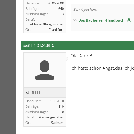
Dabei seit:
30.06.2008
Beiträge:
640
Schnäppchen:
Zustimmungen:
3
Beruf:
>>
Das Bauherren-Handbuch
Altlaster/Baugrundler
Ort:
Frankfurt
stufi111
,
31.01.2012
Ok, Danke!
Ich hatte schon Angst,das ich 
stufi111
Dabei seit:
03.11.2010
Beiträge:
110
Zustimmungen:
0
Beruf:
Mediengestalter
Ort:
Sachsen