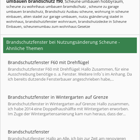
umbauen brandschutz f90
Scheune umbauen hobbyraum
,
,
scheune zu wohnhaus umbauen bramdschutz
,
scheune zu garage
umbauen brandschutz
,
Brandschutz Ausbau scheune
,
wohnung in scheune
einbauen
,
alten stadel zur garage umbauen
,
nutzu gsänderung stadel in
wohnhaus
,
brandschutzfenster wohnraum
,
brandschutzdecke in Scheune
Einbauen
,
scheunenumbau zum wohnhaus Gesetze
Brandschutzfenster bei Nutzungsänderung Scheune -
Ähnliche Themen
Brandschutzfenster F60 mit Drehflügel
Brandschutzfenster F60 mit Drehflügel: Hallo Zusammen, für eine
Ausschreibung benötige o. a. Fenster. Weitere Info´s im Anhang. Da
ich bereits dutzende Fensterbauer angeschrieben habe,...
Brandschutzfenster in Wintergarten auf Grenze
Brandschutzfenster in Wintergarten auf Grenze: Hallo zusammen,
ich habe 2014 eine Doppelhaushälfte mit Wintergarten erworben.
Im Zuge der Wintergartensanierung kam nun heraus, dass der...
Brandschutzfenster
Brandschutzfenster: Hallo an Alle, ich bin zur Zeit am renovieren