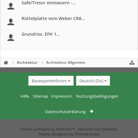
Safe/Tresor einmauern -...
Rüttelplatte vom Weber CR8...
Grundriss. EFH 1...
Architektur
Architektur Allgemein
Bauexpertenforum
Deutsch [Du]
Hilfe
Sitemap
Impressum
Nutzungsbedingungen
Datenschutzerklärung
Forum software by XenForo™
-
Deutsch von xenDach
Theme designed by
ThemeHouse
.