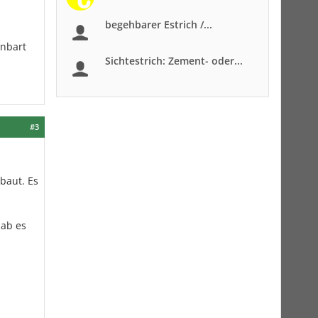
begehbarer Estrich /...
inbart
Sichtestrich: Zement- oder...
#3
baut. Es
 ab es