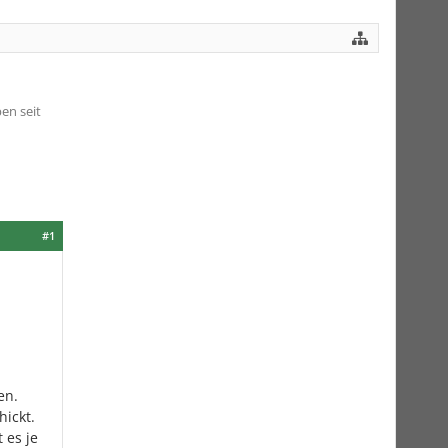
en seit
#1
en.
ickt.
 es je