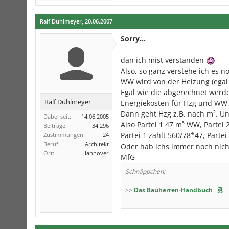
Ralf Dühlmeyer
,
20.06.2007
Sorry...
dan ich mist verstanden
Also, so ganz verstehe ich es n
WW wird von der Heizung (egal 
Egal wie die abgerechnet werd
Ralf Dühlmeyer
Energiekosten für Hzg und WW 
Dann geht Hzg z.B. nach m². U
Dabei seit:
14.06.2005
Also Partei 1 47 m³ WW, Partei 
Beiträge:
34.296
Partei 1 zahlt 560/78*47, Partei
Zustimmungen:
24
Beruf:
Architekt
Oder hab ichs immer noch nicht
Ort:
Hannover
MfG
Schnäppchen:
>>
Das Bauherren-Handbuch