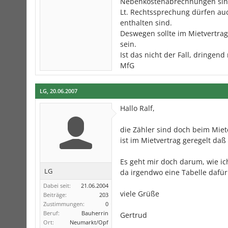
Nebenkostenabrechnungen sind
Lt. Rechtssprechung dürfen au
enthalten sind.
Deswegen sollte im Mietvertra
sein.
Ist das nicht der Fall, dringend
MfG
LG
,
20.06.2007
Hallo Ralf,
die Zähler sind doch beim Mie
ist im Mietvertrag geregelt da
Es geht mir doch darum, wie ic
LG
da irgendwo eine Tabelle dafür 
Dabei seit:
21.06.2004
viele Grüße
Beiträge:
203
Zustimmungen:
0
Beruf:
Bauherrin
Gertrud
Ort:
Neumarkt/Opf