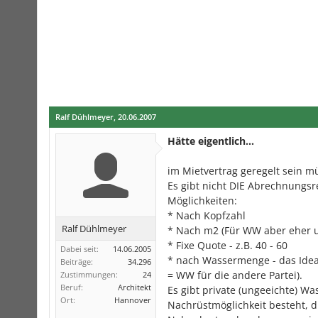
Ralf Dühlmeyer
,
20.06.2007
Hätte eigentlich...
im Mietvertrag geregelt sein m
Es gibt nicht DIE Abrechnungsr
Möglichkeiten:
* Nach Kopfzahl
Ralf Dühlmeyer
* Nach m2 (Für WW aber eher u
* Fixe Quote - z.B. 40 - 60
Dabei seit:
14.06.2005
* nach Wassermenge - das Ideal
Beiträge:
34.296
= WW für die andere Partei).
Zustimmungen:
24
Beruf:
Architekt
Es gibt private (ungeeichte) W
Ort:
Hannover
Nachrüstmöglichkeit besteht, d