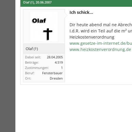
Olaf (†)
,
20.06.2007
Ich schick...
Dir heute abend mal ne Abrech
I.d.R. wird ein Teil auf die m²
Heizkostenverordnung
www.gesetze-im-internet.de/b
Olaf (†)
www.heizkostenverordnung.de
Dabei seit:
28.04.2005
Beiträge:
4.519
Zustimmungen:
1
Beruf:
Fensterbauer
Ort:
Dresden