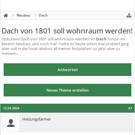
Neubau
Dach
Dach von 1801 soll wohnraum werden!
Diskutiere
Dach von 1801 soll wohnraum werden!
im
Dach
Forum im
Bereich Neubau; also noch mal ! hatte es heute schon mal probiert ging
aber voll in die hose! absturz all meiner festplatten! so jetzt aber zu
meinem...
Antworten
Neues Thema erstellen
12.04.2004
#1
Heizungsfarmer