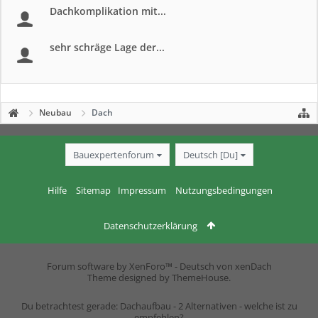
Dachkomplikation mit...
sehr schräge Lage der...
Neubau
Dach
Bauexpertenforum
Deutsch [Du]
Hilfe
Sitemap
Impressum
Nutzungsbedingungen
Datenschutzerklärung
Forum software by XenForo™
-
Deutsch von xenDach
Theme designed by
ThemeHouse
.
Du betrachtest gerade: Dachaufbau - 2 Alternativen - welche ist zu
empfehlen?