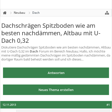
Neubau
Dach
Dachschrägen Spitzboden wie am
besten nachdämmen, Altbau mit U-
Dach 0,32
Diskutiere
Dachschrägen Spitzboden wie am besten nachdämmen, Altbau
mit U-Dach 0,32
im
Dach
Forum im Bereich Neubau; Hallo, ich möchte
meine mäßig gedämmten Dachschrägen im Spitzboden nachdämmen, da
dortiger Raum bald beheizt werden soll und ich dieses...
Antworten
Neues Thema erstellen
12.11.2013
#1