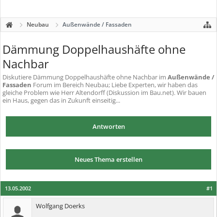
Neubau
Außenwände / Fassaden
Dämmung Doppelhaushäfte ohne
Nachbar
Diskutiere
Dämmung Doppelhaushäfte ohne Nachbar
im
Außenwände /
Fassaden
Forum im Bereich Neubau; Liebe Experten, wir haben das
gleiche Problem wie Herr Altendorff (Diskussion im Bau.net). Wir bauen
ein Haus, gegen das in Zukunft einseitig...
Antworten
Neues Thema erstellen
13.05.2002
#1
Wolfgang Doerks