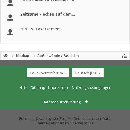
Seltsame Flecken auf dem...
HPL vs. Faserzement
Neubau
Außenwände / Fassaden
Bauexpertenforum
Deutsch [Du]
Hilfe
Sitemap
Impressum
Nutzungsbedingungen
Datenschutzerklärung
Forum software by XenForo™
-
Deutsch von xenDach
Theme designed by
ThemeHouse
.