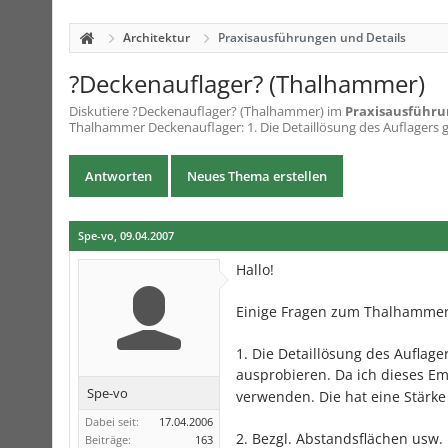
Architektur
Praxisausführungen und Details
?Deckenauflager? (Thalhammer)
Diskutiere
?Deckenauflager? (Thalhammer)
im
Praxisausführu
Thalhammer Deckenauflager: 1. Die Detaillösung des Auflagers gef
Antworten
Neues Thema erstellen
Spe-vo
,
09.04.2007
Hallo!
Einige Fragen zum Thalhammer
1. Die Detaillösung des Auflage
ausprobieren. Da ich dieses E
Spe-vo
verwenden. Die hat eine Stärk
Dabei seit:
17.04.2006
2. Bezgl. Abstandsflächen usw.
Beiträge:
163