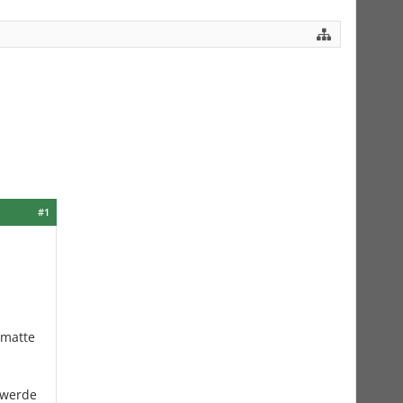
#1
tmatte
 werde