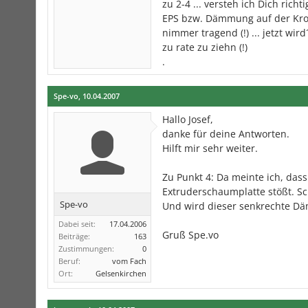
zu 2-4 ... versteh ich Dich rich
EPS bzw. Dämmung auf der Kron
nimmer tragend (!) ... jetzt wi
zu rate zu ziehn (!)
.
Spe-vo
,
10.04.2007
Hallo Josef,
danke für deine Antworten.
Hilft mir sehr weiter.
Zu Punkt 4: Da meinte ich, das
Extruderschaumplatte stößt. S
Spe-vo
Und wird dieser senkrechte D
Dabei seit:
17.04.2006
Gruß Spe.vo
Beiträge:
163
Zustimmungen:
0
Beruf:
vom Fach
Ort:
Gelsenkirchen