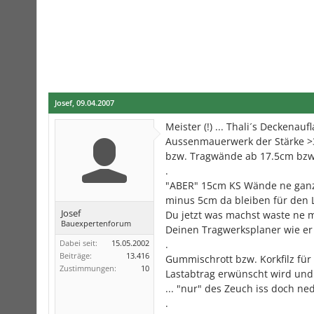
Josef
,
09.04.2007
Meister (!) ... Thali´s Deckenau
Aussenmauerwerk der Stärke >
bzw. Tragwände ab 17.5cm bzw. 
.
"ABER" 15cm KS Wände ne ganz a
minus 5cm da bleiben für den L
Josef
Du jetzt was machst waste ne ma
Bauexpertenforum
Deinen Tragwerksplaner wie er d
Dabei seit:
15.05.2002
.
Beiträge:
13.416
Gummischrott bzw. Korkfilz für
Zustimmungen:
10
Lastabtrag erwünscht wird und
... "nur" des Zeuch iss doch ned 
.