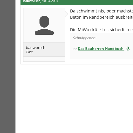
bauworsch
,
10.04.2007
Da schwimmt nix, oder machste
Beton im Randbereich ausbreite
Die MiWo drückt es sicherlich 
Schnäppchen:
bauworsch
>>
Das Bauherren-Handbuch
Gast