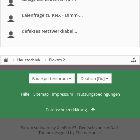
Laienfrage zu KNX - Dimm-...
defektes Netzwerkkabel...
Haustechnik
Elektro 2
Bauexpertenforum
Deutsch [Du]
Hilfe
Sitemap
Impressum
Nutzungsbedingungen
Datenschutzerklärung
Forum software by XenForo™
-
Deutsch von xenDach
Theme designed by
ThemeHouse
.