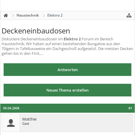
Haustechnik
Elektro 2
Deckeneinbaudosen
Diskutiere
Deckeneinbaudosen
im
Elektro 2
Forum im Bereich
Haustechnik; Wir haben auf einen bestehenden Bungalow aus den
70igern in Tafelbauweise ein Dachgeschoß aufgesetzt. Die meisten Decken
gehen bis in den First,...
Antworten
Neues Thema erstellen
09.04.2008
#1
Matthie
Gast