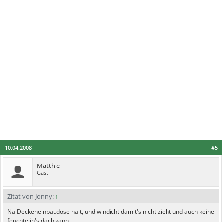
10.04.2008
#5
Matthie
Gast
Zitat von Jonny:
↑
Na Deckeneinbaudose halt, und windicht damit's nicht zieht und auch keine
feuchte in's dach kann.