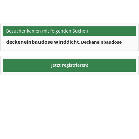
Besucher kamen mit folgenden Suchen
deckeneinbaudose winddicht
Deckeneinbaudose
,
Jetzt registrieren!