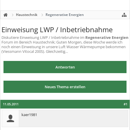
Haustechnik
Regenerative Energien
Einweisung LWP / Inbetriebnahme
Diskutiere
Einweisung LWP / Inbetriebnahme
im
Regenerative Energien
Forum im Bereich Haustechnik; Guten Morgen, diese Woche werde ich
noch einen Einweisung in unsere Luft Wasser Wärmepumpe bekommen
(Viessmann Vitocal 200S). Gleichzeitig...
Antworten
Neues Thema erstellen
11.05.2011
#1
kaer1981