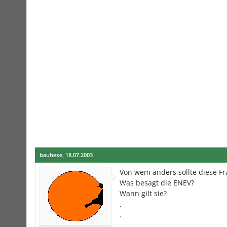
bauhexe
,
18.07.2003
Von wem anders sollte diese 
Was besagt die ENEV?
Wann gilt sie?
.
.
.