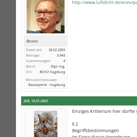
http://www.luftdicht.de/enev/p
Bruno
Dabei seit:
28.02.2003
Beiträge:
3.943
Zustimmungen:
4
Beruf:
Dipl.-Ing.
Ort:
86167 Augsburg
Benutzertitelzusatz:
Bauexperte - Augsburg
JDB
,
18.07.2003
Einziges Krtiterium hier dürfte 
§ 2
Begriffsbestimmungen
Im Sinne dieser Verordnung