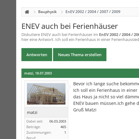
Bauphysik
EnEV 2002 / 2004 / 2007 / 2009
ENEV auch bei Ferienhäuser
Diskutiere
ENEV auch bei Ferienhäuser
im
EnEV 2002 / 2004 / 20
hier eine Antwort. Ich soll ein Ferienhaus in einer Ferienhaussie
Antworten
Neues Thema erstellen
matzi
,
18.07.2003
Bevor ich lange suche bekomme 
Ich soll ein Ferienhaus in ein
das Haus ja nicht so viel dämme
ENEV bauen müssen.Ich gehe dav
Gruß Matzi
matzi
Dabei seit:
06.03.2003
Beiträge:
465
Zustimmungen:
1
Beruf: