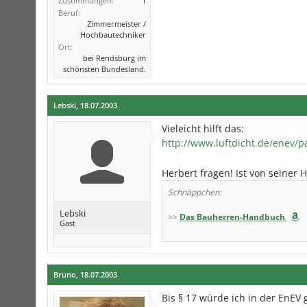
Zustimmungen:
1
Beruf:
Zimmermeister /
Hochbautechniker
Ort:
bei Rendsburg im
schönsten Bundesland.
Lebski
,
18.07.2003
Vieleicht hilft das:
http://www.luftdicht.de/enev/
Herbert fragen! Ist von seiner H
Schnäppchen:
Lebski
>>
Das Bauherren-Handbuch
Gast
Bruno
,
18.07.2003
Bis § 17 würde ich in der EnEV g