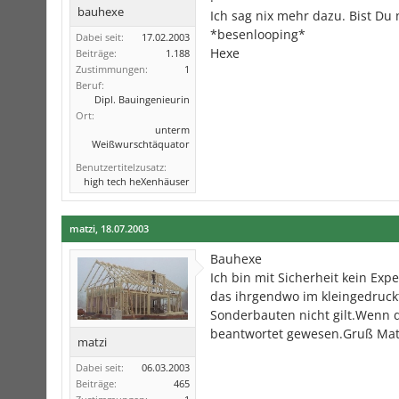
bauhexe
Ich sag nix mehr dazu. Bist Du 
*besenlooping*
Dabei seit:
17.02.2003
Hexe
Beiträge:
1.188
Zustimmungen:
1
Beruf:
Dipl. Bauingenieurin
Ort:
unterm
Weißwurschtäquator
Benutzertitelzusatz:
high tech heXenhäuser
matzi
,
18.07.2003
Bauhexe
Ich bin mit Sicherheit kein Ex
das ihrgendwo im kleingedruck
Sonderbauten nicht gilt.Wenn du
beantwortet gewesen.Gruß Mat
matzi
Dabei seit:
06.03.2003
Beiträge:
465