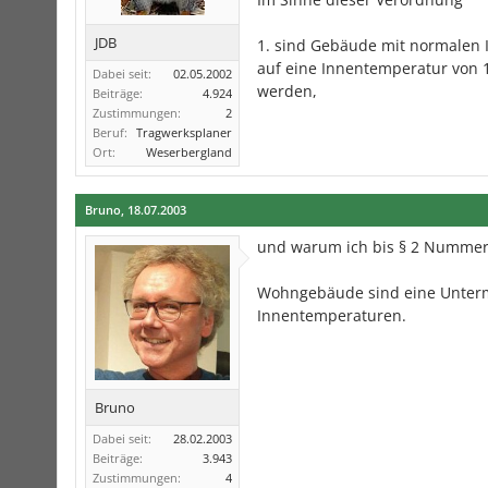
JDB
1. sind Gebäude mit normalen
auf eine Innentemperatur von 1
Dabei seit:
02.05.2002
werden,
Beiträge:
4.924
Zustimmungen:
2
Beruf:
Tragwerksplaner
Ort:
Weserbergland
Bruno
,
18.07.2003
und warum ich bis § 2 Nummer
Wohngebäude sind eine Unterm
Innentemperaturen.
Bruno
Dabei seit:
28.02.2003
Beiträge:
3.943
Zustimmungen:
4