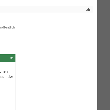
offentlich
#1
uchen
 nach der