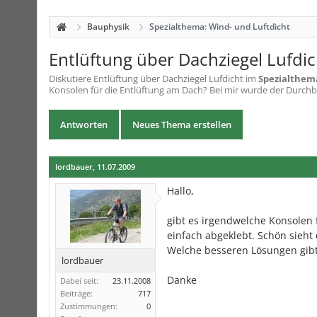
Bauphysik
Spezialthema: Wind- und Luftdicht
Entlüftung über Dachziegel Lufdic
Diskutiere
Entlüftung über Dachziegel Lufdicht
im
Spezialthema
Konsolen für die Entlüftung am Dach? Bei mir wurde der Durchbru
Antworten
Neues Thema erstellen
lordbauer
,
11.07.2009
Hallo,
gibt es irgendwelche Konsolen 
einfach abgeklebt. Schön sieht 
Welche besseren Lösungen gibt
lordbauer
Danke
Dabei seit:
23.11.2008
Beiträge:
717
Zustimmungen:
0