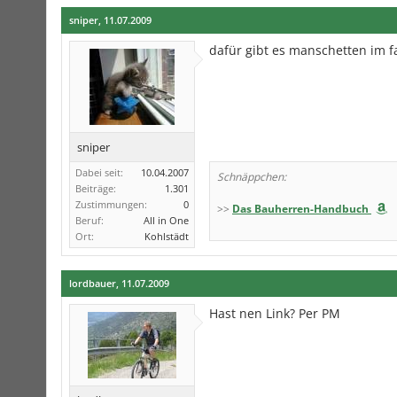
sniper
,
11.07.2009
dafür gibt es manschetten im 
sniper
Dabei seit:
10.04.2007
Schnäppchen:
Beiträge:
1.301
Zustimmungen:
0
>>
Das Bauherren-Handbuch
Beruf:
All in One
Ort:
Kohlstädt
lordbauer
,
11.07.2009
Hast nen Link? Per PM