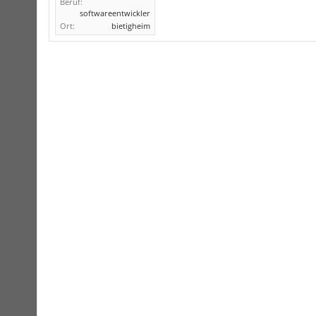
Beruf:
softwareentwickler
Ort:
bietigheim