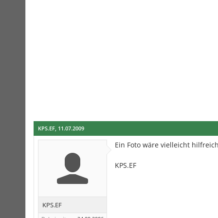
KPS.EF
,
11.07.2009
Ein Foto wäre vielleicht hilfreich
KPS.EF
KPS.EF