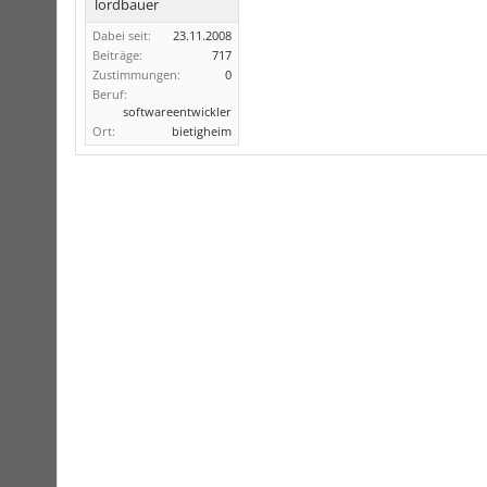
lordbauer
Dabei seit:
23.11.2008
Beiträge:
717
Zustimmungen:
0
Beruf:
softwareentwickler
Ort:
bietigheim