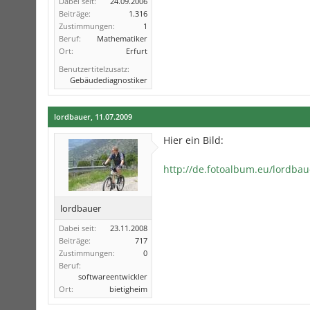
Dabei seit:
24.09.2006
Beiträge:
1.316
Zustimmungen:
1
Beruf:
Mathematiker
Ort:
Erfurt
Benutzertitelzusatz:
Gebäudediagnostiker
lordbauer
,
11.07.2009
Hier ein Bild:
http://de.fotoalbum.eu/lordba
lordbauer
Dabei seit:
23.11.2008
Beiträge:
717
Zustimmungen:
0
Beruf:
softwareentwickler
Ort:
bietigheim