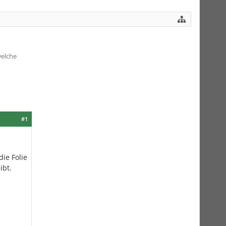
welche
#1
ie Folie
ibt.