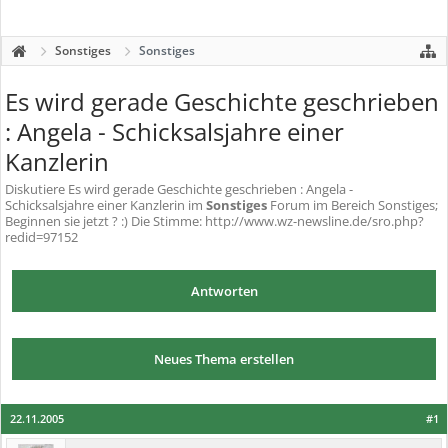
Sonstiges
Sonstiges
Es wird gerade Geschichte geschrieben
: Angela - Schicksalsjahre einer
Kanzlerin
Diskutiere
Es wird gerade Geschichte geschrieben : Angela -
Schicksalsjahre einer Kanzlerin
im
Sonstiges
Forum im Bereich Sonstiges;
Beginnen sie jetzt ? :) Die Stimme: http://www.wz-newsline.de/sro.php?
redid=97152
Antworten
Neues Thema erstellen
22.11.2005
#1