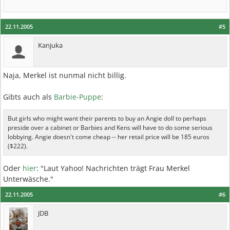
22.11.2005
#5
Kanjuka
Naja, Merkel ist nunmal nicht billig.
Gibts auch als
Barbie-Puppe
:
But girls who might want their parents to buy an Angie doll to perhaps
preside over a cabinet or Barbies and Kens will have to do some serious
lobbying. Angie doesn't come cheap -- her retail price will be 185 euros
($222).
Oder
hier
: "Laut Yahoo! Nachrichten trägt Frau Merkel
Unterwäsche."
22.11.2005
#6
JDB