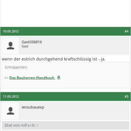
10.05.2012
#4
Gast036816
Gast
wenn der estrich durchgehend kraftschlüssig ist - ja.
Schnäppchen:
>>
Das Bauherren-Handbuch
11.05.2012
#5
iensubauexp
Zitat von rolf a i b:
↑