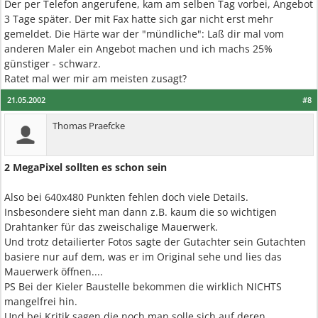
Der per Telefon angerufene, kam am selben Tag vorbei, Angebot
3 Tage später. Der mit Fax hatte sich gar nicht erst mehr
gemeldet. Die Härte war der "mündliche": Laß dir mal vom
anderen Maler ein Angebot machen und ich machs 25%
günstiger - schwarz.
Ratet mal wer mir am meisten zusagt?
21.05.2002
#8
Thomas Praefcke
2 MegaPixel sollten es schon sein
Also bei 640x480 Punkten fehlen doch viele Details.
Insbesondere sieht man dann z.B. kaum die so wichtigen
Drahtanker für das zweischalige Mauerwerk.
Und trotz detailierter Fotos sagte der Gutachter sein Gutachten
basiere nur auf dem, was er im Original sehe und lies das
Mauerwerk öffnen....
PS Bei der Kieler Baustelle bekommen die wirklich NICHTS
mangelfrei hin.
Und bei Kritik sagen die noch man solle sich auf deren