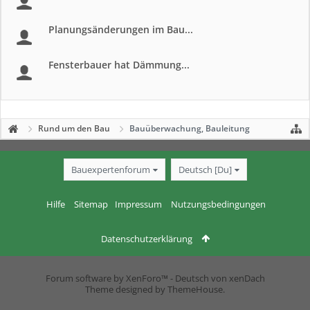
Planungsänderungen im Bau...
Fensterbauer hat Dämmung...
Rund um den Bau
Bauüberwachung, Bauleitung
Bauexpertenforum
Deutsch [Du]
Hilfe
Sitemap
Impressum
Nutzungsbedingungen
Datenschutzerklärung
Forum software by XenForo™
-
Deutsch von xenDach
Theme designed by
ThemeHouse
.