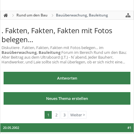
Rund um den Bau
Bauüberwachung, Bauleitung
. Fakten, Fakten, Fakten mit Fotos
belegen...
Diskutiere
. Fakten, Fakten, Fakten mit Fotos belegen...
im
Bauüberwachung, Bauleitung
Forum im Bereich Rund um den Bau;
Alter Beitrag aus dem Ultraboard (J.T.) - N´abend, Jeder Bauherr,
Handwerker, und Laie sollte sich mal überlegen, ob er sich nicht eine...
Antworten
Neues Thema erstellen
1
2
3
Weiter >
20.05.2002
#1