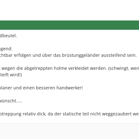
ldbeutel.
agend:
chtbar erfolgen und über das brüstunggeländer aussteifend sein.
 wegen die abgetreppten holme verkleidet werden. (schwingt, wen
eift wird!)
planer und einen besseren handwerker!
wünscht.....
 abtreppung relativ dick, da der statische teil nicht weggezaubert w