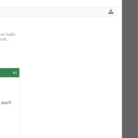
ur; hallo
it...
#1
e auch