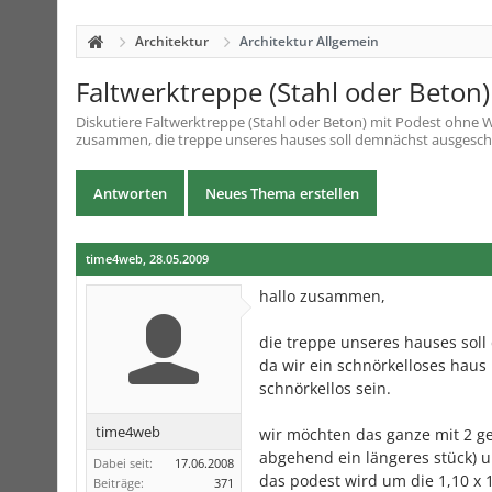
Architektur
Architektur Allgemein
Faltwerktreppe (Stahl oder Beton
Diskutiere
Faltwerktreppe (Stahl oder Beton) mit Podest ohne 
zusammen, die treppe unseres hauses soll demnächst ausgeschri
Antworten
Neues Thema erstellen
time4web
,
28.05.2009
hallo zusammen,
die treppe unseres hauses sol
da wir ein schnörkelloses haus 
schnörkellos sein.
time4web
wir möchten das ganze mit 2 g
abgehend ein längeres stück) u
Dabei seit:
17.06.2008
das podest wird um die 1,10 x 1
Beiträge:
371