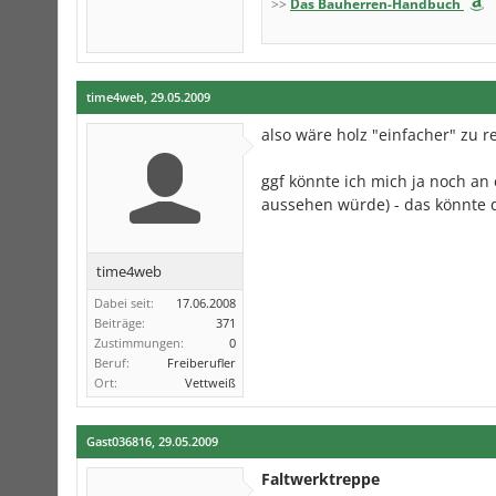
>>
Das Bauherren-Handbuch
time4web
,
29.05.2009
also wäre holz "einfacher" zu re
ggf könnte ich mich ja noch a
aussehen würde) - das könnte d
time4web
Dabei seit:
17.06.2008
Beiträge:
371
Zustimmungen:
0
Beruf:
Freiberufler
Ort:
Vettweiß
Gast036816
,
29.05.2009
Faltwerktreppe