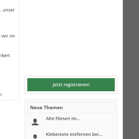
e. unser
e wir im
nkert
Jetzt registrieren!
n
Neue Themen
Alte Fliesen im...
Klebereste entfernen bei...