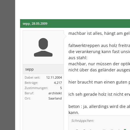
sepp
,
28.05.2009
machbar ist alles, hängt am ge
faltwerktreppen aus holz freitr
die verankerung kann fast unsi
aus stahl:
machbar, nur müssen der optik
sepp
nicht über das geländer ausgest
Dabei seit:
12.11.2004
hier braucht man einen guten 
Beiträge:
4.217
Zustimmungen:
5
Beruf:
architekt
ich seh gerade holz ist nicht er
Ort:
Saarland
beton : ja, allerdings wird die
kann.
Schnäppchen: