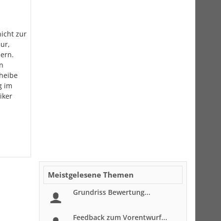
icht zur
ur,
ern.
n
cheibe
g im
iker
Meistgelesene Themen
Grundriss Bewertung...
Feedback zum Vorentwurf...