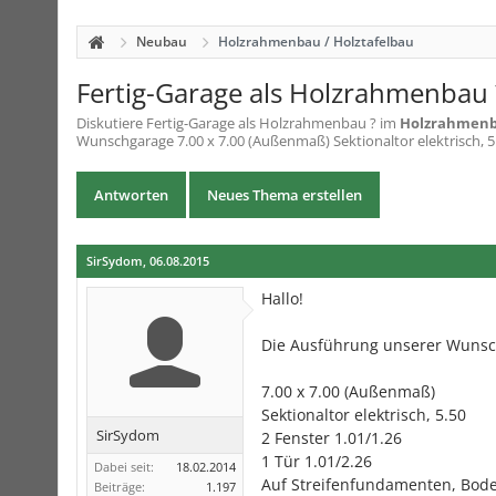
Neubau
Holzrahmenbau / Holztafelbau
Fertig-Garage als Holzrahmenbau 
Diskutiere
Fertig-Garage als Holzrahmenbau ?
im
Holzrahmenba
Wunschgarage 7.00 x 7.00 (Außenmaß) Sektionaltor elektrisch, 5.5
Antworten
Neues Thema erstellen
SirSydom
,
06.08.2015
Hallo!
Die Ausführung unserer Wuns
7.00 x 7.00 (Außenmaß)
Sektionaltor elektrisch, 5.50
SirSydom
2 Fenster 1.01/1.26
1 Tür 1.01/2.26
Dabei seit:
18.02.2014
Auf Streifenfundamenten, Bode
Beiträge:
1.197