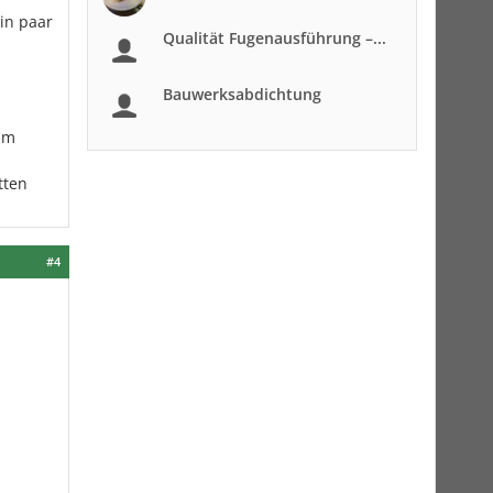
in paar
Qualität Fugenausführung –...
Bauwerksabdichtung
 im
tten
#4