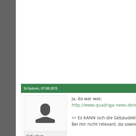
SirSydom
,
07.08.2015
Ja, da war was:
http://www.quadriga-news.de/
=> Es KANN sich die Gebäudekl
Bei mir nicht relevant, da sowi