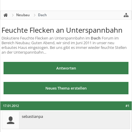
Neubau
Dach
Feuchte Flecken an Unterspannbahn
Diskutiere
Feuchte Flecken an Unterspannbahn
im
Dach
Forum im
Bereich Neubau; Guten Abend, wir sind im Juni 2011 in unser neu
erbautes Haus eingezogen. Bei uns gibt es immer wieder feuchte Stellen
an der Unterspannbahn...
Antworten
Neues Thema erstellen
17.01.2012
#1
sebastianpa