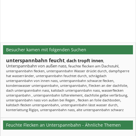
Besucher kamen mit folgenden Suchen
unterspannbahn feucht
dach tropft innen
,
,
Unterspannbahn von außen nass
feuchte flecken am Dachstuhl
,
,
unterspannbahn flecken
,
unterspannbahn Wasser drückt durch
,
dampfsperre
hat wasserränder
,
unterspannbahn feuchtet durch
,
schrägdach
unterspannbahn von innen nass
,
unterspannbahn schwarze flecken
,
kondenswasser unterspannbahn
,
unterspannbahn
,
Flecken an der dachfolie
,
dach unterspannbahn nass
,
kaltdach unterspannbahn nass
,
wasserflecken
unterspanbahn
,
unterspannbahn lüfterelement
,
dachfolie gelbe verfärbung
,
unterspannbahn nass von außen bei Regen
,
flecken an folie dachboden
,
kaltdach flecken unterspannbahn
,
unterspannbahn lässt wasser durch
,
konterlattung Rigips
,
unterspannbahn nass
,
alte unterspannbahn schwarz
Feuchte Flecken an Unterspannbahn - Ähnliche Themen