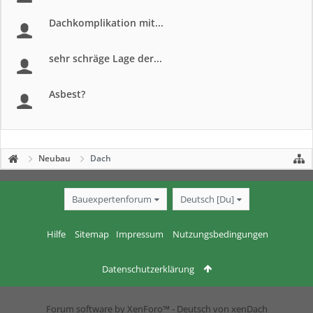
Dachkomplikation mit...
sehr schräge Lage der...
Asbest?
Neubau
Dach
Bauexpertenforum
Deutsch [Du]
Hilfe
Sitemap
Impressum
Nutzungsbedingungen
Datenschutzerklärung
Forum software by XenForo™
-
Deutsch von xenDach