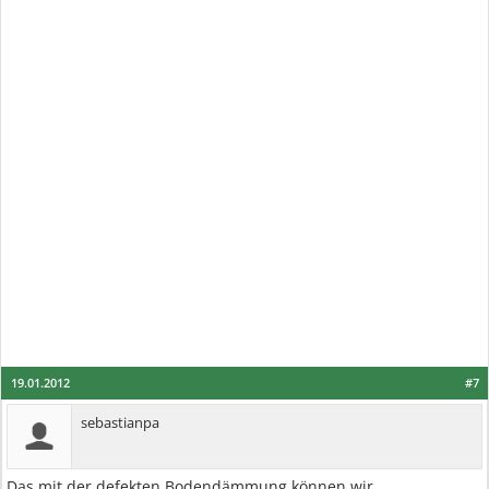
19.01.2012
#7
sebastianpa
Das mit der defekten Bodendämmung können wir