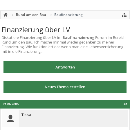
Rund um den Bau
Baufinanzierung
Finanzierung über LV
Diskutiere
Finanzierung über LV
im
Baufinanzierung
Forum im Bereich
Rund um den Bau; Ich mache mir mal wieder gedanken zu meiner
Finanzierung. Wie funktioniert das wenn man eine Lebensversicherung
mit in die Finanzierung...
Antworten
Neues Thema erstellen
21.06.2006
#1
Tessa