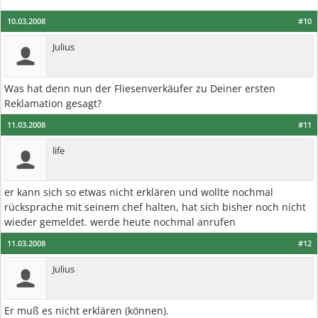
10.03.2008
#10
Julius
Was hat denn nun der Fliesenverkäufer zu Deiner ersten
Reklamation gesagt?
11.03.2008
#11
life
er kann sich so etwas nicht erklären und wollte nochmal
rücksprache mit seinem chef halten, hat sich bisher noch nicht
wieder gemeldet. werde heute nochmal anrufen
11.03.2008
#12
Julius
Er muß es nicht erklären (können).