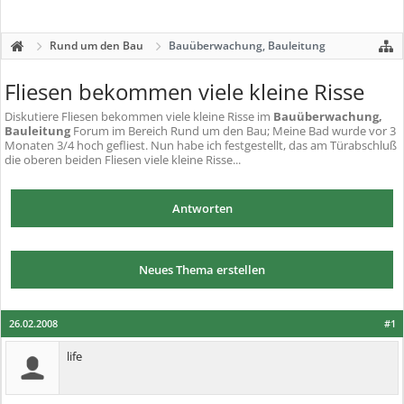
Rund um den Bau
Bauüberwachung, Bauleitung
Fliesen bekommen viele kleine Risse
Diskutiere
Fliesen bekommen viele kleine Risse
im
Bauüberwachung,
Bauleitung
Forum im Bereich Rund um den Bau; Meine Bad wurde vor 3
Monaten 3/4 hoch gefliest. Nun habe ich festgestellt, das am Türabschluß
die oberen beiden Fliesen viele kleine Risse...
Antworten
Neues Thema erstellen
26.02.2008
#1
life