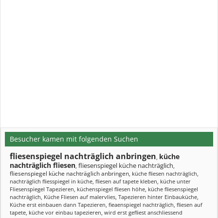
Besucher kamen mit folgenden Suchen
fliesenspiegel nachträglich anbringen
küche
,
nachträglich fliesen
fliesenspiegel küche nachträglich
,
,
fliesenspiegel küche nachträglich anbringen
,
küche fliesen nachträglich
,
nachträglich fliesspiegel in küche
,
fliesen auf tapete kleben
,
küche unter
Fliesenspiegel Tapezieren
,
küchenspiegel fliesen höhe
,
küche fliesenspiegel
nachträglich
,
Küche Fliesen auf malervlies
,
Tapezieren hinter Einbauküche
,
Küche erst einbauen dann Tapezieren
,
fieaenspiegel nachträglich
,
fliesen auf
tapete
,
küche vor einbau tapezieren
,
wird erst gefliest anschliessend