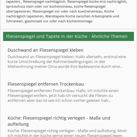
tapeziert.
,
fliesenspiegel nachttägöich
,
fliesenspiegel küche erst nachträglich
,
spritzschutz nach oder vor kücheneinbau
,
küche fliesenspiegel
übertapezieren
,
fliesenspiegel vor oder nach kuecheneinbau
,
Küche
nachträglich tapezieren
,
Wandtapete Küche zwischen Arbeitsplatte und
Schränken
,
glasmosaik vor oder nach küchenmontage
Fliesenspiegel und Tapete in der Küche - Ähnliche Themen
Duschwand an Fliesenspiegel kleben
Duschwand an Fliesenspiegel kleben: Hallo allerseits, erstmal eine
kurze Umschreibung der Rahmenbedingungen. In der
Mietwohnung meiner Oma wurde ihre Badewanne durch eine...
Fliesenspiegel entfernen Trockenbau
Fliesenspiegel entfernen Trockenbau: Hallo, ich möchte einen
Fliesenspiegel entfern, jetzt hab ich versucht die Fliesen zu
entfernen aber das ist wie ich schon vorher gelesen hab...
Küche: Fliesenspiegel richtig verlegen - Maße und
aufteilung
Küche: Fliesenspiegel richtig verlegen - Maße und aufteilung: Moin
Ich möchte in der küche gerne einen neuen fliesenspiegel legen.