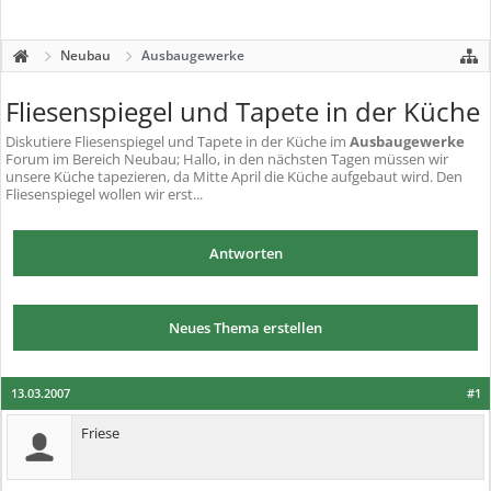
Neubau
Ausbaugewerke
Fliesenspiegel und Tapete in der Küche
Diskutiere
Fliesenspiegel und Tapete in der Küche
im
Ausbaugewerke
Forum im Bereich Neubau; Hallo, in den nächsten Tagen müssen wir
unsere Küche tapezieren, da Mitte April die Küche aufgebaut wird. Den
Fliesenspiegel wollen wir erst...
Antworten
Neues Thema erstellen
13.03.2007
#1
Friese