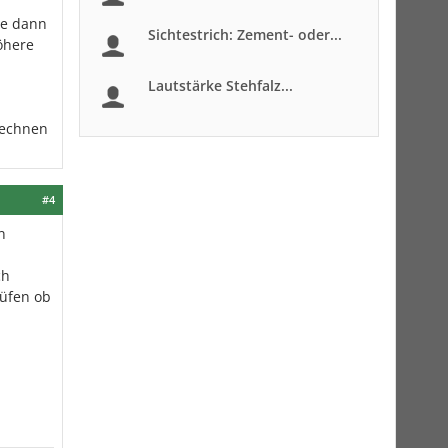
ie dann
Sichtestrich: Zement- oder...
öhere
Lautstärke Stehfalz...
rechnen
#4
n
ch
rüfen ob