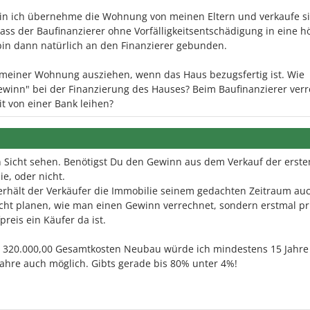
ein ich übernehme die Wohnung von meinen Eltern und verkaufe s
dass der Baufinanzierer ohne Vorfälligkeitsentschädigung in eine h
bin dann natürlich an den Finanzierer gebunden.
 meiner Wohnung ausziehen, wenn das Haus bezugsfertig ist. Wie
Gewinn" bei der Finanzierung des Hauses? Beim Baufinanzierer ver
t von einer Bank leihen?
n Sicht sehen. Benötigst Du den Gewinn aus dem Verkauf der erste
e, oder nicht.
erhält der Verkäufer die Immobilie seinem gedachten Zeitraum au
icht planen, wie man einen Gewinn verrechnet, sondern erstmal p
reis ein Käufer da ist.
R 320.000,00 Gesamtkosten Neubau würde ich mindestens 15 Jahre
ahre auch möglich. Gibts gerade bis 80% unter 4%!