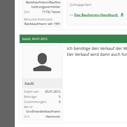
Bankkaufmann/Baufina
Schnäppchen:
nzierungsvermittler
Ort:
71732 Tamm
>>
Das Bauherren-Handbuch
Benutzertitelzusatz:
Bankkaufmann seit 1991
baulii
,
04.01.2012
Ich benötige den Verkauf der 
Der Verkauf wird dann auch fun
baulii
Dabei seit:
03.01.2012
Beiträge:
5
Zustimmungen:
0
Beruf:
Großhandelskaufmann
Ort:
Hannover