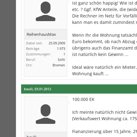
ist ganz schön happig! Wie ist
etc. ? Ggf. KfW Anteile, die (w
Die Rechner im Netz für Vorfäll
kann man es damit zumindest 
ReihenhausMax
Wenn Ihr die Wohnung tatsächl
Euro bekommt, ob nach Abzug de
Dabei seit:
25.09.2009
übrigens auch das Finanzamt d
Beiträge:
1.973
ist natürlich kein Gewinn ...
Zustimmungen:
1
Beruf:
Softi
Ort:
Bremen
Ideal wäre natürlich ein Mieter
Wohnung kauft ...
baulii
,
03.01.2012
100.000 EK
Ich meinte natürlich nicht Gew
(Verkaufswert Wohnung ca. 175
Fiananzierung über 15 Jahre, 