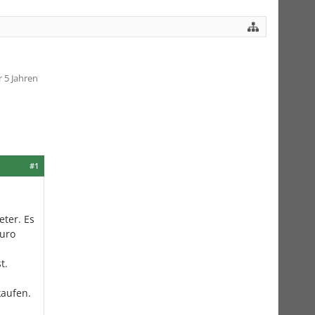
 5 Jahren
#1
eter. Es
Euro
t.
kaufen.