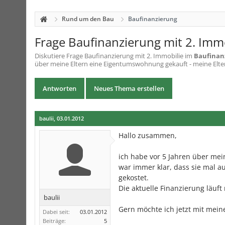
Rund um den Bau
Baufinanzierung
Frage Baufinanzierung mit 2. Imm
Diskutiere
Frage Baufinanzierung mit 2. Immobilie
im
Baufinan
über meine Eltern eine Eigentumswohnung gekauft - meine Eltern 
Antworten
Neues Thema erstellen
baulii
,
03.01.2012
Hallo zusammen,
ich habe vor 5 Jahren über mei
war immer klar, dass sie mal 
gekostet.
Die aktuelle Finanzierung läuft
baulii
Gern möchte ich jetzt mit mein
Dabei seit:
03.01.2012
Beiträge:
5