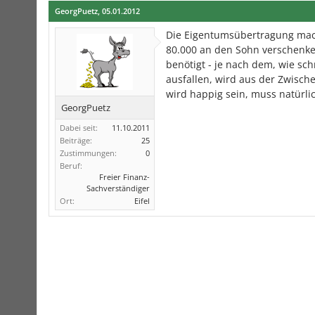
GeorgPuetz
,
05.01.2012
Die Eigentumsübertragung mach
80.000 an den Sohn verschenken
benötigt - je nach dem, wie sch
ausfallen, wird aus der Zwisch
wird happig sein, muss natürli
GeorgPuetz
Dabei seit:
11.10.2011
Beiträge:
25
Zustimmungen:
0
Beruf:
Freier Finanz-
Sachverständiger
Ort:
Eifel