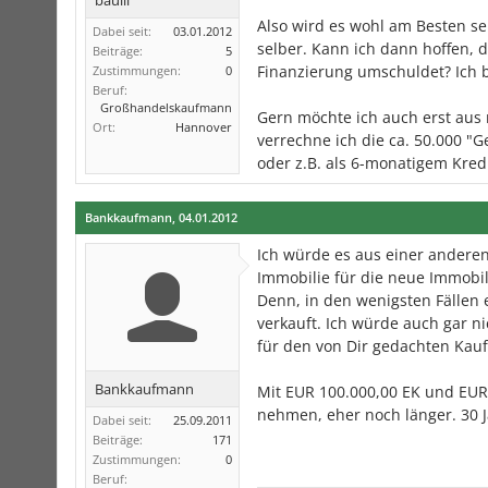
baulii
Also wird es wohl am Besten s
Dabei seit:
03.01.2012
selber. Kann ich dann hoffen, 
Beiträge:
5
Finanzierung umschuldet? Ich 
Zustimmungen:
0
Beruf:
Großhandelskaufmann
Gern möchte ich auch erst aus
Ort:
Hannover
verrechne ich die ca. 50.000 "
oder z.B. als 6-monatigem Kredi
Bankkaufmann
,
04.01.2012
Ich würde es aus einer andere
Immobilie für die neue Immobili
Denn, in den wenigsten Fällen 
verkauft. Ich würde auch gar n
für den von Dir gedachten Kaufp
Bankkaufmann
Mit EUR 100.000,00 EK und EU
nehmen, eher noch länger. 30 J
Dabei seit:
25.09.2011
Beiträge:
171
Zustimmungen:
0
Beruf: