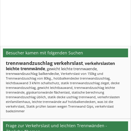
Besucher kamen mit folgenden Suchen
trennwandzuschlag verkehrslast
verkehrslasten
,
leichte trennwände
gewicht leichte trennwaende
,
,
trennwandzuschlag balkendecke
,
Verkehrslast von 150kg und
Trennwandzuschlag von 80kg.
,
holzbalkendecke trennwandzuschlag
,
leichtbauwand 3 kN/m schallschutz
,
statik trennwandzuschlag ziegel
,
decke
trennwandzuschlag
,
gewicht leichtbauwand
,
trennwandzuschlag leichte
trennwände
,
gipskartonwände flächenlast
,
statische berechnung
trennwandzuschlag üblich
,
statik decke uschlag trennwand
,
verkehrslasten
einfamilienhaus
,
leichte trennwände auf holzbalkendecken
,
was ist die
verkehrslast
,
Statik prüfen lassen wegen Trennwand Gips
,
verkehrslast
badezimmer
Frage zur Verkehrslast und leichten Trennwänden -