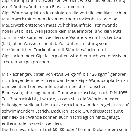
Gipskartonplatten verwechselt werden, wie sie als Beplankung
von Ständerwänden zum Einsatz kommen.
Gips-Wandbauplatten kombinieren die Vorteile von klassischem
Mauerwerk mit denen des modernen Trockenbaus. Wie bei
Mauerwerk entstehen massive hohlraumfreie Trennwände
hoher Stabilität. Weil jedoch kein Mauermörtel und kein Putz
zum Einsatz kommen, werden die Wände wie im Trockenbau
(fast) ohne Wasser errichtet. Zur Unterscheidung vom
herkömmlichen Trockenbau mit Ständerwänden und
Gipskarton- oder Gipsfaserplatten wird hier auch von massivem
Trockenbau gesprochen.
Mit Flächengewichten von etwa 54 kg/m² bis 120 kg/m² gehören
nichttragende innere Trennwände aus Gips-Wandbauplatten zu
den leichten Trennwänden. Sofern bei der statischen
Bemessung der sogenannte Trennwandzuschlag nach DIN 1055
Teil 3 berücksichtigt wurde, lassen sich die Wände an jeder
beliebigen Stelle auf der Decke errichten – in der Regel auch auf
schwimmendem Estrich. Dadurch ist die Grundrissgestaltung
sehr flexibel: Wände können auch nachträglich hinzugefügt,
entfernt oder versetzt werden.
Die Trennwände sind mit 60, 80 oder 100 mm Dicke zudem sehr