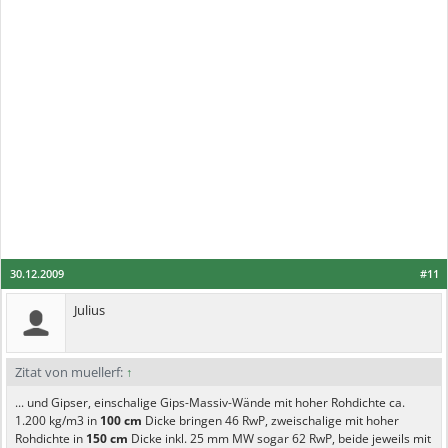
30.12.2009
#11
Julius
Zitat von muellerf:
↑
... und Gipser, einschalige Gips-Massiv-Wände mit hoher Rohdichte ca.
1.200 kg/m3 in
100 cm
Dicke bringen 46 RwP, zweischalige mit hoher
Rohdichte in
150 cm
Dicke inkl. 25 mm MW sogar 62 RwP, beide jeweils mit