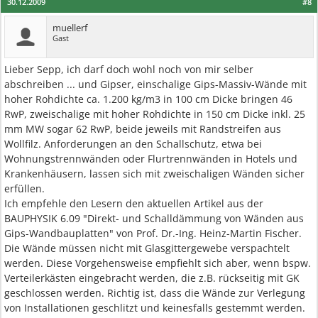
30.12.2009
#8
muellerf
Gast
Lieber Sepp, ich darf doch wohl noch von mir selber
abschreiben ... und Gipser, einschalige Gips-Massiv-Wände mit
hoher Rohdichte ca. 1.200 kg/m3 in 100 cm Dicke bringen 46
RwP, zweischalige mit hoher Rohdichte in 150 cm Dicke inkl. 25
mm MW sogar 62 RwP, beide jeweils mit Randstreifen aus
Wollfilz. Anforderungen an den Schallschutz, etwa bei
Wohnungstrennwänden oder Flurtrennwänden in Hotels und
Krankenhäusern, lassen sich mit zweischaligen Wänden sicher
erfüllen.
Ich empfehle den Lesern den aktuellen Artikel aus der
BAUPHYSIK 6.09 "Direkt- und Schalldämmung von Wänden aus
Gips-Wandbauplatten" von Prof. Dr.-Ing. Heinz-Martin Fischer.
Die Wände müssen nicht mit Glasgittergewebe verspachtelt
werden. Diese Vorgehensweise empfiehlt sich aber, wenn bspw.
Verteilerkästen eingebracht werden, die z.B. rückseitig mit GK
geschlossen werden. Richtig ist, dass die Wände zur Verlegung
von Installationen geschlitzt und keinesfalls gestemmt werden.