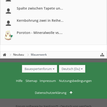
Spalte zwischen Tapete un...
Kernbohrung zwei in Reihe...
Poroton - Mineralwolle vs....
Neubau
Mauerwerk
Bauexpertenforum
Deutsch [Du]
Hilfe
Sitemap
Impressum
Nutzungsbedingungen
Datenschutzerklärung
Forum software by XenForo™
-
Deutsch von xenDach