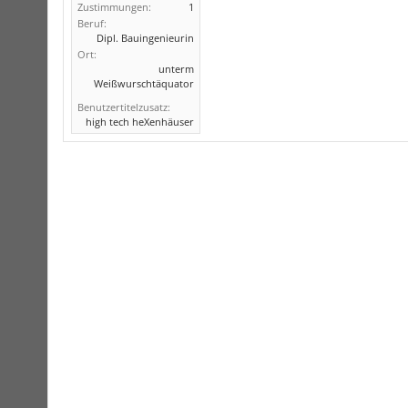
Zustimmungen:
1
Beruf:
Dipl. Bauingenieurin
Ort:
unterm
Weißwurschtäquator
Benutzertitelzusatz:
high tech heXenhäuser