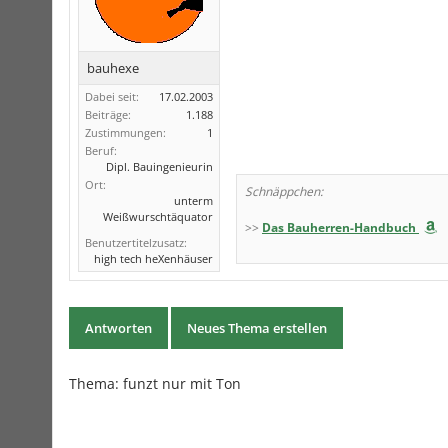
bauhexe
Dabei seit:
17.02.2003
Beiträge:
1.188
Zustimmungen:
1
Beruf:
Dipl. Bauingenieurin
Ort:
Schnäppchen:
unterm
Weißwurschtäquator
>>
Das Bauherren-Handbuch
Benutzertitelzusatz:
high tech heXenhäuser
Antworten
Neues Thema erstellen
Thema:
funzt nur mit Ton