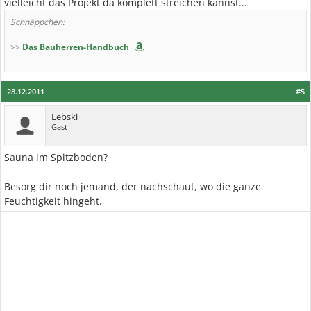
vielleicht das Projekt da komplett streichen kannst...
Schnäppchen:
>>
Das Bauherren-Handbuch
28.12.2011
#5
Lebski
Gast
Sauna im Spitzboden?
Besorg dir noch jemand, der nachschaut, wo die ganze
Feuchtigkeit hingeht.