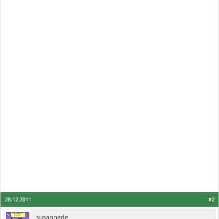
28.12.2011
#2
susannede