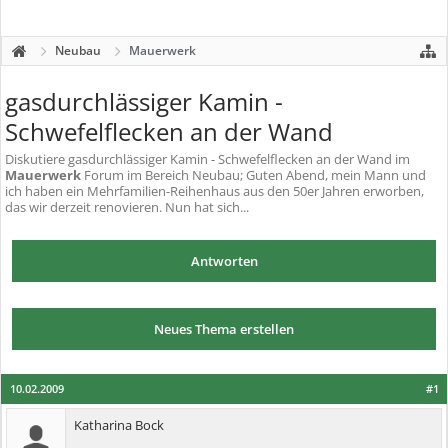
Neubau
Mauerwerk
gasdurchlässiger Kamin -
Schwefelflecken an der Wand
Diskutiere
gasdurchlässiger Kamin - Schwefelflecken an der Wand
im
Mauerwerk
Forum im Bereich Neubau; Guten Abend, mein Mann und
ich haben ein Mehrfamilien-Reihenhaus aus den 50er Jahren erworben,
das wir derzeit renovieren. Nun hat sich...
Antworten
Neues Thema erstellen
10.02.2009
#1
Katharina Bock