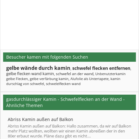
Besucher kamen mit folgenden Suchen
gelbe wände durch kamin
schwefel flecken entfernen
,
,
gelbe flecken wand kamin
schwefel an der wand
,
,
Unbenutzterkamin
gelbe Flecken
,
gelbe verfärbung kamin
,
Alufolie als Untertapete
,
kamin
durschlag von schwefel
,
schwelelflecken wand
gasdurchlässiger Kamin - Schwefelflecken an der Wand -
Ähnliche Themen
Abriss Kamin außen auf Balkon
Abriss Kamin außen auf Balkon: Hallo zusammen, da wir auf Balkon
mehr Platz wollten, wollten wir einen Kamin abreißen der in den
80er erbaut wurde. Pläne dazu gibt es nicht....