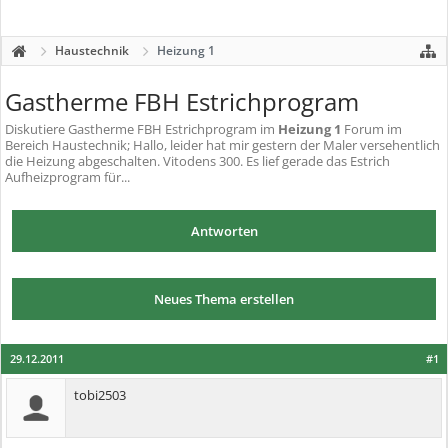
Haustechnik
Heizung 1
Gastherme FBH Estrichprogram
Diskutiere
Gastherme FBH Estrichprogram
im
Heizung 1
Forum im
Bereich Haustechnik; Hallo, leider hat mir gestern der Maler versehentlich
die Heizung abgeschalten. Vitodens 300. Es lief gerade das Estrich
Aufheizprogram für...
Antworten
Neues Thema erstellen
29.12.2011
#1
tobi2503