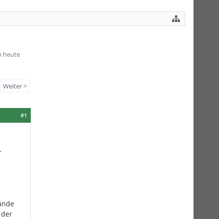
m heute
Weiter >
#1
r
Wände
 der