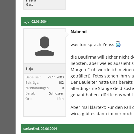
haera
Gast
tojo
,
02.06.2004
Nabend
was tun sprach Zeuss
die Baufirma will sicher nicht
liebsten, aber wie es aussieht 
tojo
Morgen Früh werde ich meinen G
geträllert). Fotos stehen ihm vi
Dabei seit:
29.11.2003
Der Bauleiter hatte uns bereit
Beiträge:
102
Zustimmungen:
0
allerdings ne Stange Geld kost
Beruf:
Schlosser
gebaut haben, dürfte das wohl
Ort:
köln
Aber mal klartext: Für den Fal
wird, gibt es dann immer noc
stefanSmi
,
02.06.2004