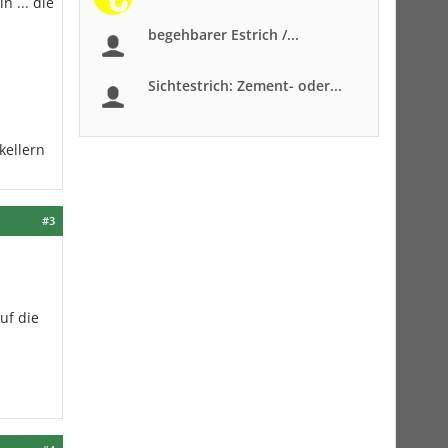
 ... die
begehbarer Estrich /...
Sichtestrich: Zement- oder...
kellern
#3
uf die