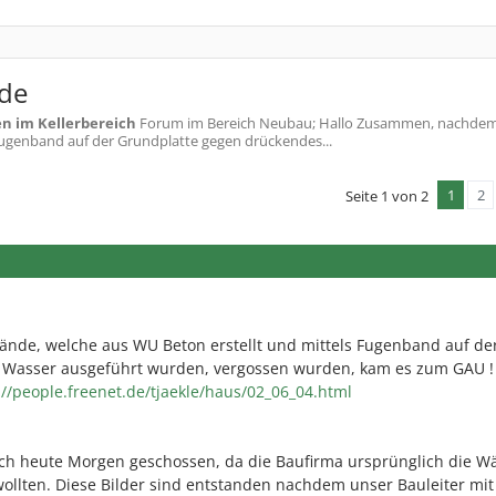
nde
n im Kellerbereich
Forum im Bereich Neubau; Hallo Zusammen, nachde
Fugenband auf der Grundplatte gegen drückendes...
1
2
Seite 1 von 2
nde, welche aus WU Beton erstellt und mittels Fugenband auf de
 Wasser ausgeführt wurden, vergossen wurden, kam es zum GAU !
://people.freenet.de/tjaekle/haus/02_06_04.html
 ich heute Morgen geschossen, da die Baufirma ursprünglich die 
wollten. Diese Bilder sind entstanden nachdem unser Bauleiter mit