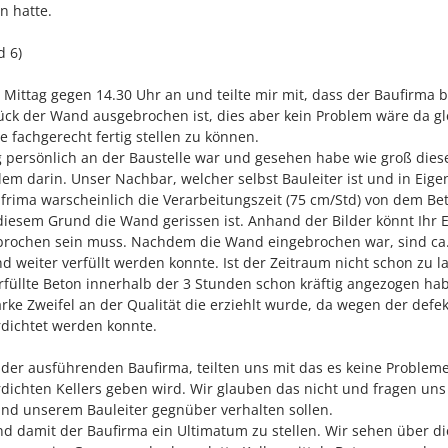
n hatte.
d 6)
e Mittag gegen 14.30 Uhr an und teilte mir mit, dass der Baufirma 
ück der Wand ausgebrochen ist, dies aber kein Problem wäre da gl
e fachgerecht fertig stellen zu können.
persönlich an der Baustelle war und gesehen habe wie groß dies
blem darin. Unser Nachbar, welcher selbst Bauleiter ist und in Eige
aufrima warscheinlich die Verarbeitungszeit (75 cm/Std) von dem Be
diesem Grund die Wand gerissen ist. Anhand der Bilder könnt Ihr 
ebrochen sein muss. Nachdem die Wand eingebrochen war, sind ca.
 weiter verfüllt werden konnte. Ist der Zeitraum nicht schon zu l
erfüllte Beton innerhalb der 3 Stunden schon kräftig angezogen ha
rke Zweifel an der Qualität die erziehlt wurde, da wegen der defe
dichtet werden konnte.
 der ausführenden Baufirma, teilten uns mit das es keine Problem
dichten Kellers geben wird. Wir glauben das nicht und fragen un
und unserem Bauleiter gegnüber verhalten sollen.
nd damit der Baufirma ein Ultimatum zu stellen. Wir sehen über di