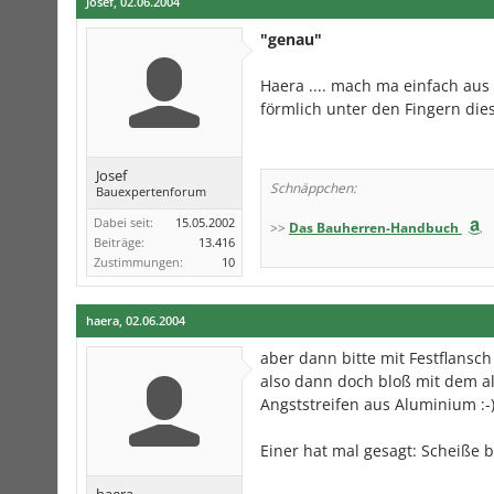
Josef
,
02.06.2004
"genau"
Haera .... mach ma einfach a
förmlich unter den Fingern di
Josef
Schnäppchen:
Bauexpertenforum
Dabei seit:
15.05.2002
>>
Das Bauherren-Handbuch
Beiträge:
13.416
Zustimmungen:
10
haera
,
02.06.2004
aber dann bitte mit Festflansch
also dann doch bloß mit dem a
Angststreifen aus Aluminium :-
Einer hat mal gesagt: Scheiße 