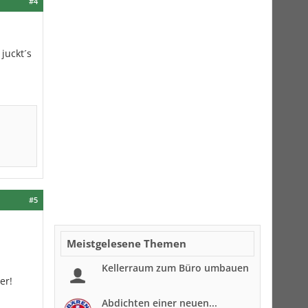
#4
 juckt´s
#5
.
Meistgelesene Themen
Kellerraum zum Büro umbauen
er!
Abdichten einer neuen...