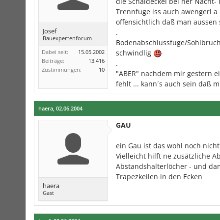
die Schaldeckel bei ner Nacht-
Trennfuge iss auch awengerl a H
offensichtlich daß man aussen
Josef
.
Bauexpertenforum
Bodenabschlussfuge/Sohlbruchdi
Dabei seit:
15.05.2002
schwindlig
Beiträge:
13.416
.
Zustimmungen:
10
"ABER" nachdem mir gestern ein
fehlt ... kann´s auch sein daß 
haera
,
02.06.2004
GAU
ein Gau ist das wohl noch nicht .
Vielleicht hilft ne zusätzliche
Abstandshalterlöcher - und dam
Trapezkeilen in den Ecken
haera
Gast