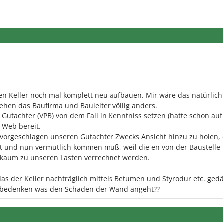
 den Keller noch mal komplett neu aufbauen. Mir wäre das natürlic
sehen das Baufirma und Bauleiter völlig anders.
utachter (VPB) von dem Fall in Kenntniss setzen (hatte schon auf
a Web bereit.
s vorgeschlagen unseren Gutachter Zwecks Ansicht hinzu zu holen,
et und nun vermutlich kommen muß, weil die en von der Baustelle 
 kaum zu unseren Lasten verrechnet werden.
l das der Keller nachträglich mittels Betumen und Styrodur etc. ge
h bedenken was den Schaden der Wand angeht??