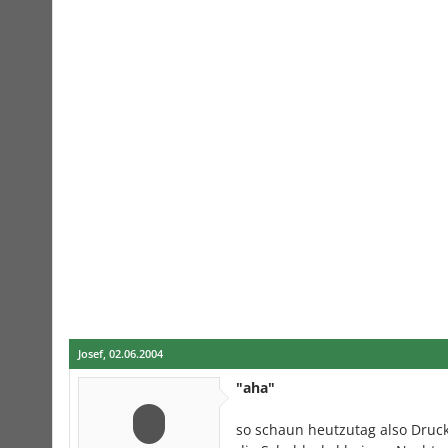
Josef
,
02.06.2004
"aha"
so schaun heutzutag also Druckw