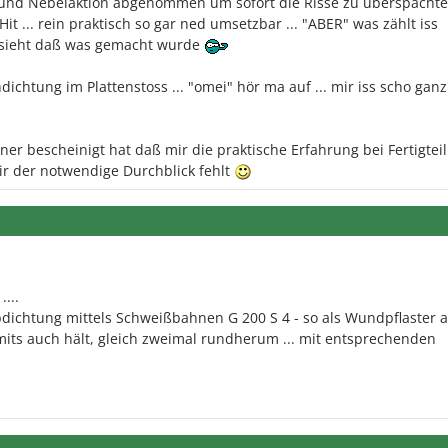
 und Nebelaktion abgenommen um sofort die Risse zu überspachteln
it ... rein praktisch so gar ned umsetzbar ... "ABER" was zählt iss
 sieht daß was gemacht wurde
chtung im Plattenstoss ... "omei" hör ma auf ... mir iss scho ganz
er bescheinigt hat daß mir die praktische Erfahrung bei Fertigteil
mir der notwendige Durchblick fehlt
...
 Abdichtung mittels Schweißbahnen G 200 S 4 - so als Wundpflaster a
its auch hält, gleich zweimal rundherum ... mit entsprechenden