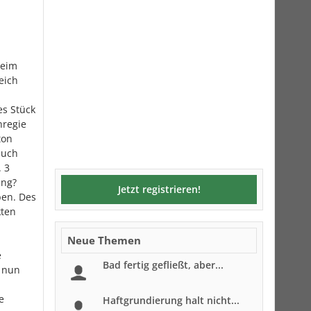
beim
eich
es Stück
nregie
ton
Euch
 3
ang?
Jetzt registrieren!
ben. Des
kten
Neue Themen
e
Bad fertig gefließt, aber...
s nun
e
Haftgrundierung halt nicht...