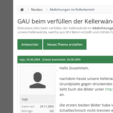
Neubau
Abdichtungen im Kellerbereich
GAU beim verfüllen der Kellerwä
Diskutiere
GAU beim verfüllen der Kellerwände
im
Abdichtunge
unsere Kellerwände, welche aus WU Beton erstellt und mittels 
Antworten
Neues Thema erstellen
tojo
,
02.06.2004
Zuletzt bearbeitet:
26.08.2004
Hallo Zusammen,
nachdem heute unsere Kellerwä
Grundplatte gegen drückendes
Seht Euch die Bilder unter
http
an.
tojo
Die ersten beiden Bilder habe
Dabei seit:
29.11.2003
Schalltechnisch nicht trennen 
Beiträge:
102