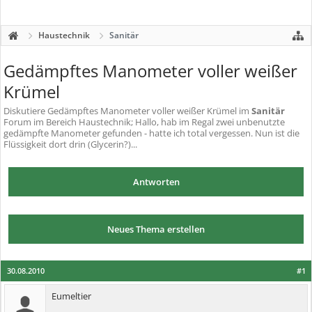
Haustechnik
Sanitär
Gedämpftes Manometer voller weißer
Krümel
Diskutiere
Gedämpftes Manometer voller weißer Krümel
im
Sanitär
Forum im Bereich Haustechnik; Hallo, hab im Regal zwei unbenutzte
gedämpfte Manometer gefunden - hatte ich total vergessen. Nun ist die
Flüssigkeit dort drin (Glycerin?)...
Antworten
Neues Thema erstellen
30.08.2010
#1
Eumeltier