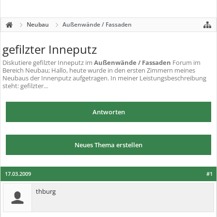
Neubau
Außenwände / Fassaden
gefilzter Inneputz
Diskutiere
gefilzter Inneputz
im
Außenwände / Fassaden
Forum im
Bereich Neubau; Hallo, heute wurde in den ersten Zimmern meines
Neubaus der Innenputz aufgetragen. In meiner Leistungsbeschreibung
steht: gefilzter...
Antworten
Neues Thema erstellen
17.03.2009
#1
thburg