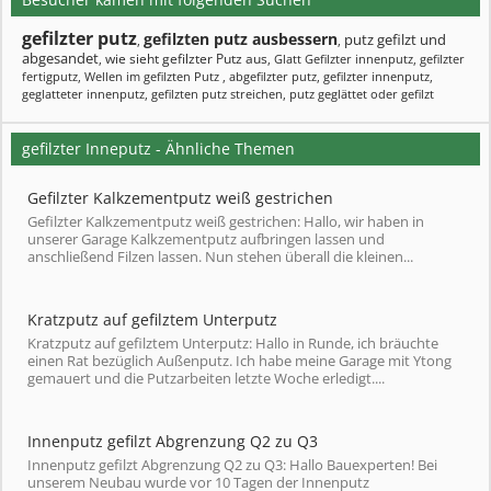
gefilzter putz
gefilzten putz ausbessern
putz gefilzt und
,
,
abgesandet
wie sieht gefilzter Putz aus
,
,
Glatt Gefilzter innenputz
,
gefilzter
fertigputz
,
Wellen im gefilzten Putz
,
abgefilzter putz
,
gefilzter innenputz
,
geglatteter innenputz
,
gefilzten putz streichen
,
putz geglättet oder gefilzt
gefilzter Inneputz - Ähnliche Themen
Gefilzter Kalkzementputz weiß gestrichen
Gefilzter Kalkzementputz weiß gestrichen: Hallo, wir haben in
unserer Garage Kalkzementputz aufbringen lassen und
anschließend Filzen lassen. Nun stehen überall die kleinen...
Kratzputz auf gefilztem Unterputz
Kratzputz auf gefilztem Unterputz: Hallo in Runde, ich bräuchte
einen Rat bezüglich Außenputz. Ich habe meine Garage mit Ytong
gemauert und die Putzarbeiten letzte Woche erledigt....
Innenputz gefilzt Abgrenzung Q2 zu Q3
Innenputz gefilzt Abgrenzung Q2 zu Q3: Hallo Bauexperten! Bei
unserem Neubau wurde vor 10 Tagen der Innenputz