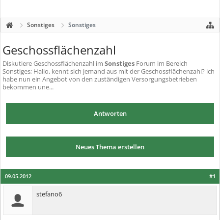
Sonstiges
Sonstiges
Geschossflächenzahl
Diskutiere
Geschossflächenzahl
im
Sonstiges
Forum im Bereich
Sonstiges; Hallo, kennt sich jemand aus mit der Geschossflächenzahl? ich
habe nun ein Angebot von den zuständigen Versorgungsbetrieben
bekommen une...
Antworten
Neues Thema erstellen
09.05.2012
#1
stefano6