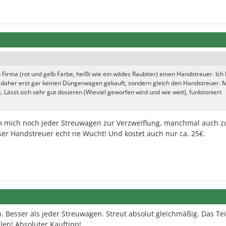
Firma (rot und gelb Farbe, heißt wie ein wildes Raubtier) einen Handstreuer. Ich 
 daher erst gar keinen Düngerwagen gekauft, sondern gleich den Handstreuer. M
s. Lässt sich sehr gut dosieren (Wieviel geworfen wird und wie weit), funktioniert
em mich noch jeder Streuwagen zur Verzweiflung, manchmal auch z
eser Handstreuer echt ne Wucht! Und kostet auch nur ca. 25€.
 Besser als jeder Streuwagen. Streut absolut gleichmäßig. Das Teil
en! Absoluter Kauftipp!