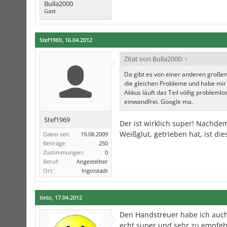
Bulla2000
Gast
Stef1969
,
16.04.2012
Zitat von Bulla2000:
↑
Da gibt es von einer anderen großen 
die gleichen Probleme und habe mir
Akkus läuft das Teil völlig problemlo
einwandfrei. Google ma.
Stef1969
Der ist wirklich super! Nachd
Weißglut, getrieben hat, ist di
Dabei seit:
19.08.2009
Beiträge:
250
Zustimmungen:
0
Beruf:
Angestellter
Ort:
Ingolstadt
tieto
,
17.04.2012
Den Handstreuer habe ich auch.
echt super und sehr zu empfehl