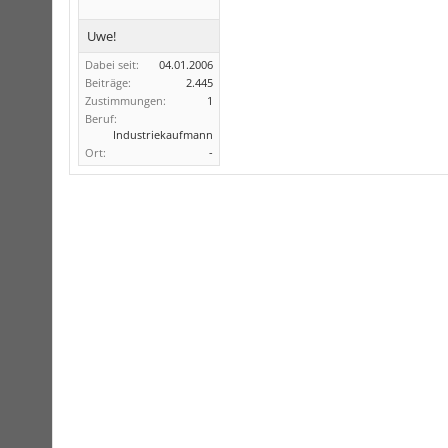
Uwe!
Dabei seit:
04.01.2006
Beiträge:
2.445
Zustimmungen:
1
Beruf:
Industriekaufmann
Ort:
-