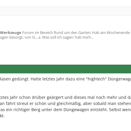
 Werkzeuge
Forum im Bereich Rund um den Garten; Hab am Wochenende
en besorgt, von G....a. Was soll ich sagen: hab mich...
sen gedüngt. Hatte letztes Jahr dazu eine "hightech" Düngerwa
etztes Jahr schon drüber geärgert und dieses mal noch mehr und d
man fährt streut er schön und gleichmäßig, aber sobald man stehen 
 das ein richtiger Berg unter dem Düngewagen entsteht. Selbst we
kt.
.