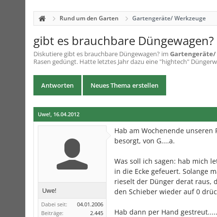
Rund um den Garten
Gartengeräte/ Werkzeuge
gibt es brauchbare Düngewagen?
Diskutiere
gibt es brauchbare Düngewagen?
im
Gartengeräte/
Rasen gedüngt. Hatte letztes Jahr dazu eine "hightech" Düngerwag
Antworten
Neues Thema erstellen
Uwe!
,
16.04.2012
Hab am Wochenende unseren Ra
besorgt, von G....a.
Was soll ich sagen: hab mich l
in die Ecke gefeuert. Solange 
rieselt der Dünger derat raus,
Uwe!
den Schieber wieder auf 0 drüc
Dabei seit:
04.01.2006
Hab dann per Hand gestreut....
Beiträge:
2.445