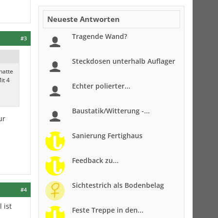
Neueste Antworten
Tragende Wand?
#3
Steckdosen unterhalb Auflager
hatte
it 4
Echter polierter...
Baustatik/Witterung -...
ur
Sanierung Fertighaus
Feedback zu...
Sichtestrich als Bodenbelag
#4
 ist
Feste Treppe in den...