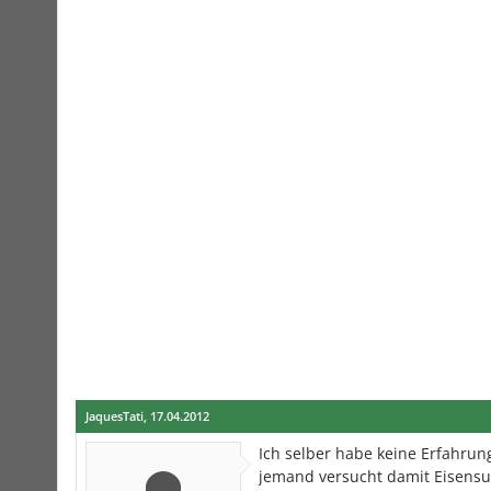
JaquesTati
,
17.04.2012
Ich selber habe keine Erfahru
jemand versucht damit Eisensul