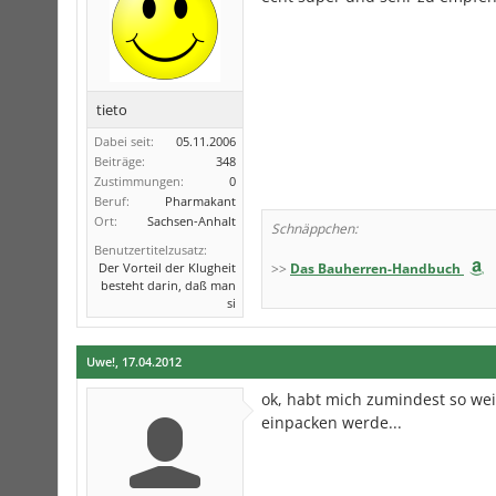
tieto
Dabei seit:
05.11.2006
Beiträge:
348
Zustimmungen:
0
Beruf:
Pharmakant
Ort:
Sachsen-Anhalt
Schnäppchen:
Benutzertitelzusatz:
Der Vorteil der Klugheit
>>
Das Bauherren-Handbuch
besteht darin, daß man
si
Uwe!
,
17.04.2012
ok, habt mich zumindest so we
einpacken werde...