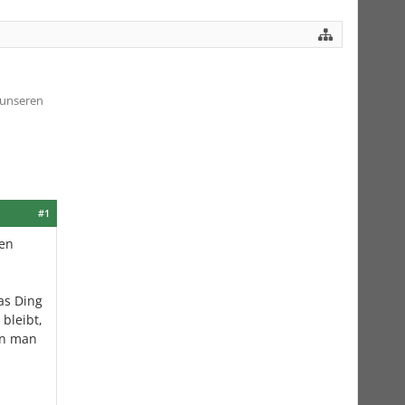
 unseren
#1
gen
as Ding
bleibt,
nn man