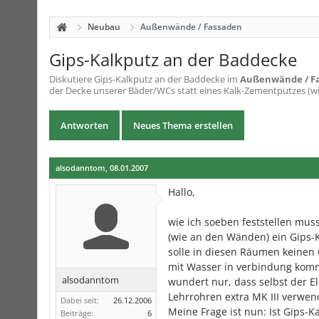
Neubau
Außenwände / Fassaden
Gips-Kalkputz an der Baddecke
Diskutiere
Gips-Kalkputz an der Baddecke
im
Außenwände / F
der Decke unserer Bäder/WCs statt eines Kalk-Zementputzes (wi
Antworten
Neues Thema erstellen
alsodanntom
,
08.01.2007
Hallo,
wie ich soeben feststellen mus
(wie an den Wänden) ein Gips-
solle in diesen Räumen keinen 
mit Wasser in verbindung komm
alsodanntom
wundert nur, dass selbst der E
Lehrrohren extra MK III verwende
Dabei seit:
26.12.2006
Meine Frage ist nun: Ist Gips
Beiträge:
6