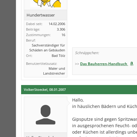
Hundertwasser
Dabei seit:
14.02.2006
Beiträge:
3.306
Zustimmungen:
16
Beruf:
Sachverständiger für
Schäden an Gebäuden
Schnäppchen:
Ort:
Bad Tölz
Benutzertitelzusatz:
>>
Das Bauherren-Handbuch
Maler und
Landstreicher
VolkerStoeckel
,
08.01.2007
Hallo,
in häuslichen Bädern und Küch
Gipsputze sind gegen Spritzwas
in ausgesprochenen Feucht- od
oder Küchen ist allerdings unb