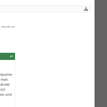
e, wurde an
#1
ntputzes
, man
direkt
Mich
osen und