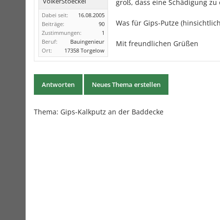
VolkerStoeckel
groß, dass eine Schädigung zu 
Dabei seit:
16.08.2005
Was für Gips-Putze (hinsichtlich 
Beiträge:
90
Zustimmungen:
1
Beruf:
Bauingenieur
Mit freundlichen Grüßen
Ort:
17358 Torgelow
Antworten
Neues Thema erstellen
Thema: Gips-Kalkputz an der Baddecke