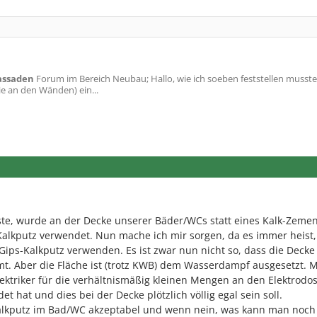
assaden
Forum im Bereich Neubau; Hallo, wie ich soeben feststellen musst
e an den Wänden) ein...
ste, wurde an der Decke unserer Bäder/WCs statt eines Kalk-Zeme
Kalkputz verwendet. Nun mache ich mir sorgen, da es immer heist
Gips-Kalkputz verwenden. Es ist zwar nun nicht so, dass die Decke 
t. Aber die Fläche ist (trotz KWB) dem Wasserdampf ausgesetzt. 
lektriker für die verhältnismäßig kleinen Mengen an den Elektrod
t hat und dies bei der Decke plötzlich völlig egal sein soll.
-Kalkputz im Bad/WC akzeptabel und wenn nein, was kann man noch