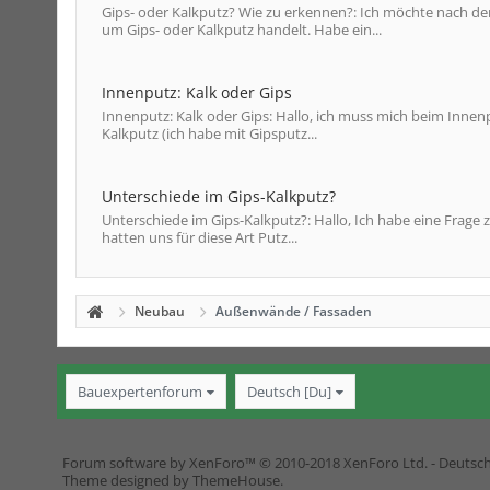
Gips- oder Kalkputz? Wie zu erkennen?: Ich möchte nach der T
um Gips- oder Kalkputz handelt. Habe ein...
Innenputz: Kalk oder Gips
Innenputz: Kalk oder Gips: Hallo, ich muss mich beim Inne
Kalkputz (ich habe mit Gipsputz...
Unterschiede im Gips-Kalkputz?
Unterschiede im Gips-Kalkputz?: Hallo, Ich habe eine Frage
hatten uns für diese Art Putz...
Neubau
Außenwände / Fassaden
Bauexpertenforum
Deutsch [Du]
Forum software by XenForo™
© 2010-2018 XenForo Ltd.
-
Deutsc
Theme designed by
ThemeHouse
.