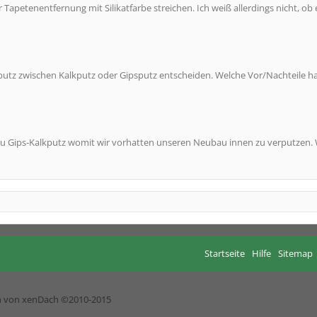
apetenentfernung mit Silikatfarbe streichen. Ich weiß allerdings nicht, ob 
nputz zwischen Kalkputz oder Gipsputz entscheiden. Welche Vor/Nachteile ha
 zu Gips-Kalkputz womit wir vorhatten unseren Neubau innen zu verputzen. 
Startseite
Hilfe
Sitemap
h von xenDach
©2010-2015