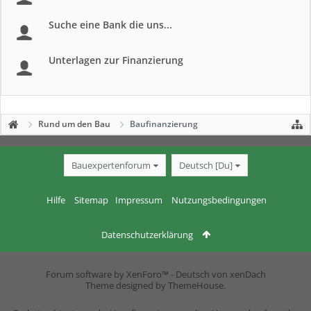
Suche eine Bank die uns...
Unterlagen zur Finanzierung
Rund um den Bau
Baufinanzierung
Bauexpertenforum
Deutsch [Du]
Hilfe
Sitemap
Impressum
Nutzungsbedingungen
Datenschutzerklärung
Forum software by XenForo™
-
Deutsch von xenDach
Theme designed by
ThemeHouse
.