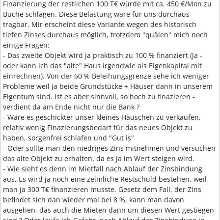
Finanzierung der restlichen 100 T€ würde mit ca. 450 €/Mon zu
Buche schlagen. Diese Belastung wäre für uns durchaus
tragbar. Mir erscheint diese Variante wegen des historisch
tiefen Zinses durchaus möglich, trotzdem "quälen" mich noch
einige Fragen:
- Das zweite Objekt wird ja praktisch zu 100 % finanziert (Ja -
oder kann ich das "alte" Haus irgendwie als Eigenkapital mit
einrechnen). Von der 60 % Beleihungsgrenze sehe ich weniger
Probleme weil ja beide Grundstücke + Häuser dann in unserem
Eigentum sind. Ist es aber sinnvoll, so hoch zu finazieren -
verdient da am Ende nicht nur die Bank ?
- Wäre es geschickter unser kleines Häuschen zu verkaufen,
relativ wenig Finazierungsbedarf für das neues Objekt zu
haben, sorgenfrei schlafen und "Gut is"
- Oder sollte man den niedriges Zins mitnehmen und versuchen
das alte Objekt zu erhalten, da es ja im Wert steigen wird.
- Wie sieht es denn im Mietfall nach Ablauf der Zinsbindung
aus, Es wird ja noch eine zeimliche Restschuld bestehen, weil
man ja 300 T€ finanzieren musste. Gesetz dem Fall, der Zins
befindet sich dan wieder mal bei 8 %, kann man davon
ausgehen, das auch die Mieten dann um diesen Wert gestiegen