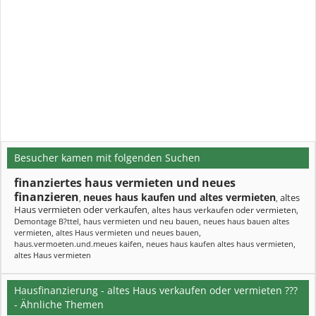
Besucher kamen mit folgenden Suchen
finanziertes haus vermieten und neues
finanzieren
neues haus kaufen und altes vermieten
altes
,
,
Haus vermieten oder verkaufen
altes haus verkaufen oder vermieten
,
,
Demontage B?ttel
,
haus vermieten und neu bauen
,
neues haus bauen altes
vermieten
,
altes Haus vermieten und neues bauen
,
haus.vermoeten.und.meues kaifen
,
neues haus kaufen altes haus vermieten
,
altes Haus vermieten
Hausfinanzierung - altes Haus verkaufen oder vermieten ???
- Ähnliche Themen