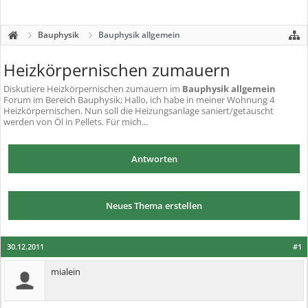
Bauphysik
Bauphysik allgemein
Heizkörpernischen zumauern
Diskutiere
Heizkörpernischen zumauern
im
Bauphysik allgemein
Forum im Bereich Bauphysik; Hallo, ich habe in meiner Wohnung 4
Heizkörpernischen. Nun soll die Heizungsanlage saniert/getauscht
werden von Öl in Pellets. Für mich...
Antworten
Neues Thema erstellen
30.12.2011
#1
mialein