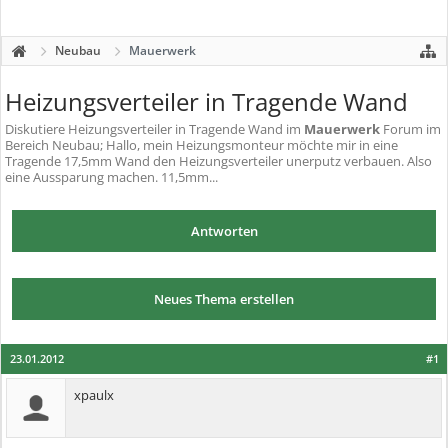
Neubau
Mauerwerk
Heizungsverteiler in Tragende Wand
Diskutiere
Heizungsverteiler in Tragende Wand
im
Mauerwerk
Forum im
Bereich Neubau; Hallo, mein Heizungsmonteur möchte mir in eine
Tragende 17,5mm Wand den Heizungsverteiler unerputz verbauen. Also
eine Aussparung machen. 11,5mm...
Antworten
Neues Thema erstellen
23.01.2012
#1
xpaulx