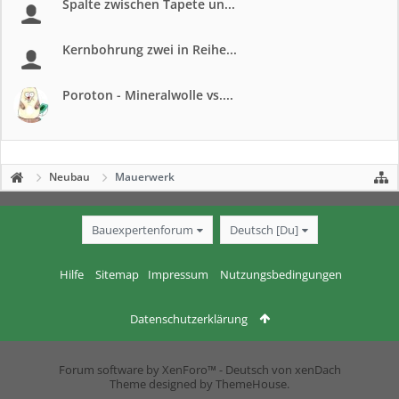
Spalte zwischen Tapete un...
Kernbohrung zwei in Reihe...
Poroton - Mineralwolle vs....
Neubau
Mauerwerk
Bauexpertenforum
Deutsch [Du]
Hilfe
Sitemap
Impressum
Nutzungsbedingungen
Datenschutzerklärung
Forum software by XenForo™
-
Deutsch von xenDach
Theme designed by
ThemeHouse
.